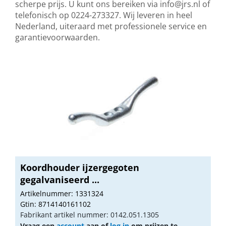
scherpe prijs. U kunt ons bereiken via
info@jrs.nl
of
telefonisch op 0224-273327. Wij leveren in heel
Nederland, uiteraard met professionele service en
garantievoorwaarden.
Koordhouder ijzergegoten
gegalvaniseerd ...
Artikelnummer: 1331324
Gtin: 8714140161102
Fabrikant artikel nummer: 0142.051.1305
Vraag een
account
aan of
log in
om prijzen te