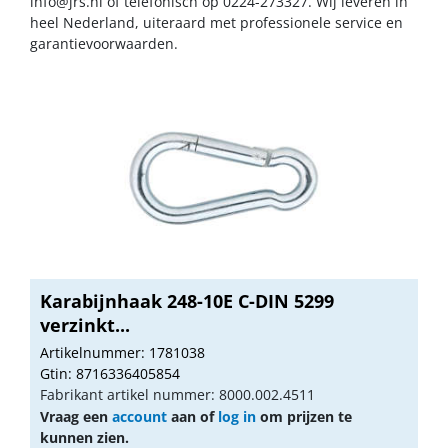
info@jrs.nl
of telefonisch op 0224-273327. Wij leveren in
heel Nederland, uiteraard met professionele service en
garantievoorwaarden.
Karabijnhaak 248-10E C-DIN 5299
verzinkt...
Artikelnummer: 1781038
Gtin: 8716336405854
Fabrikant artikel nummer: 8000.002.4511
Vraag een
account
aan of
log in
om prijzen te
kunnen zien.