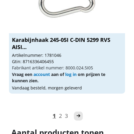
Karabijnhaak 245-05I C-DIN 5299 RVS
AISI...
Artikelnummer: 1781046
Gtin: 8716336406455
Fabrikant artikel nummer: 8000.024.5I05
Vraag een
account
aan of
log in
om prijzen te
kunnen zien.
Vandaag besteld, morgen geleverd
1
2
3
Aantal producten tonen