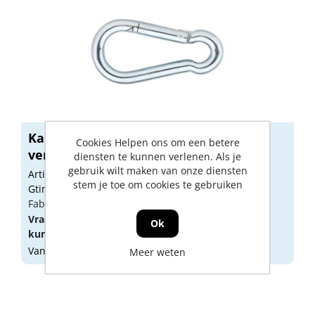
Karabijnhaak 248-05E C-DIN 5299
Cookies Helpen ons om een betere
verzinkt...
diensten te kunnen verlenen. Als je
gebruik wilt maken van onze diensten
Artikelnummer: 1781035
stem je toe om cookies te gebruiken
Gtin: 8716336405557
Fabrikant artikel nummer: 8000.002.4508
Vraag een
account
aan of
log in
om prijzen te
Ok
kunnen zien.
Vandaag besteld, morgen geleverd
Meer weten