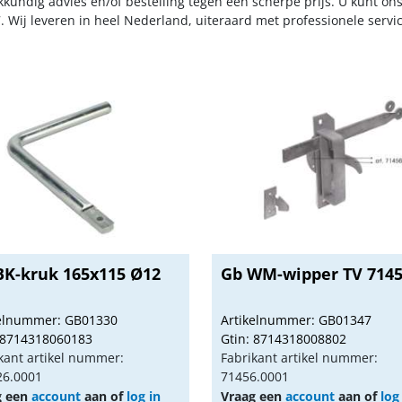
kkundig advies en/of bestelling tegen een scherpe prijs. U kunt on
. Wij leveren in heel Nederland, uiteraard met professionele serv
BK-kruk 165x115 Ø12
Gb WM-wipper TV 714
kelnummer: GB01330
Artikelnummer: GB01347
 8714318060183
Gtin: 8714318008802
kant artikel nummer:
Fabrikant artikel nummer:
26.0001
71456.0001
g een
account
aan of
log in
Vraag een
account
aan of
log