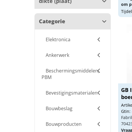
dikte (plaat)
om pr
Tijde
Categorie
Elektronica
Ankerwerk
Beschermingsmiddelen,
PBM
GB 
Bevestigingsmaterialen
boer
Arti
Bouwbeslag
Gtin:
Fabri
Bouwproducten
7042
Vraa