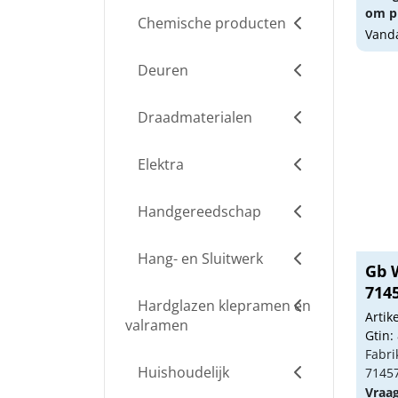
om pr
Chemische producten
Vanda
Deuren
Draadmaterialen
Elektra
Handgereedschap
Hang- en Sluitwerk
Gb 
714
Hardglazen klepramen en
Arti
valramen
Gtin:
Fabri
Huishoudelijk
7145
Vraa