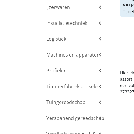
om pr
IJzerwaren
Tijde
Installatietechniek
Logistiek
Machines en apparaten
Profielen
Hier vi
assort
een va
Timmerfabriek artikelen
273327
Tuingereedschap
Verspanend gereedschap