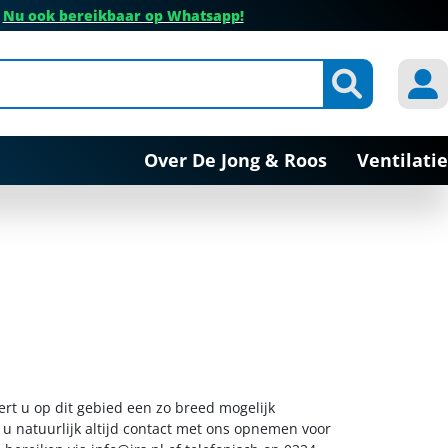
✔
Nu ook bereikbaar op Whatsapp!
Over De Jong & Roos
Ventilatie
eert u op dit gebied een zo breed mogelijk
 u natuurlijk altijd contact met ons opnemen voor