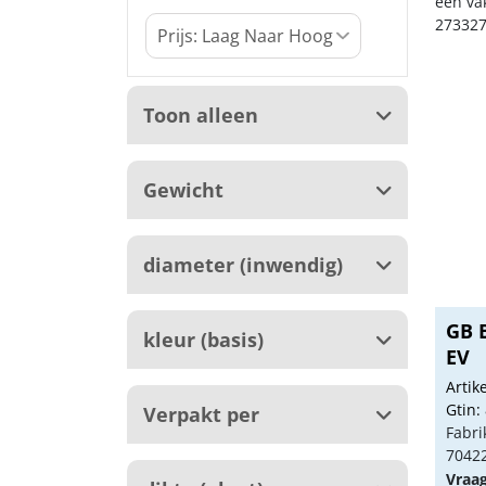
een va
273327
Toon alleen
Gewicht
diameter (inwendig)
GB 
kleur (basis)
EV
Arti
Gtin:
Verpakt per
Fabri
7042
Vraa