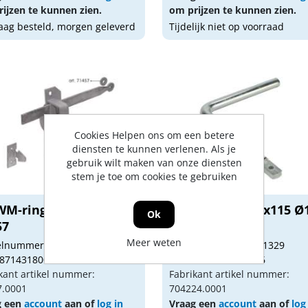
ijzen te kunnen zien.
om prijzen te kunnen zien.
ag besteld, morgen geleverd
Tijdelijk niet op voorraad
Cookies Helpen ons om een betere
diensten te kunnen verlenen. Als je
gebruik wilt maken van onze diensten
stem je toe om cookies te gebruiken
WM-ringetje 5mm TV
GB BK-kruk 140x115 Ø
Ok
57
EV
Meer weten
kelnummer: GB01348
Artikelnummer: GB01329
 8714318008819
Gtin: 8714318060176
kant artikel nummer:
Fabrikant artikel nummer:
7.0001
704224.0001
g een
account
aan of
log in
Vraag een
account
aan of
log