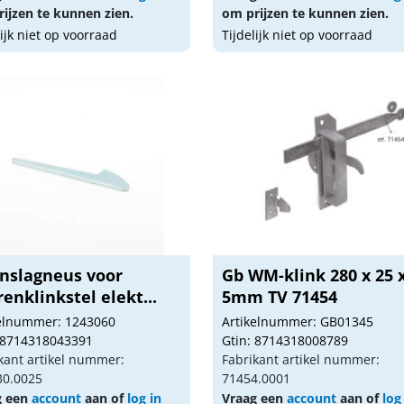
ijzen te kunnen zien.
om prijzen te kunnen zien.
lijk niet op voorraad
Tijdelijk niet op voorraad
Inslagneus voor
Gb WM-klink 280 x 25 
enklinkstel elekt...
5mm TV 71454
kelnummer: 1243060
Artikelnummer: GB01345
 8714318043391
Gtin: 8714318008789
kant artikel nummer:
Fabrikant artikel nummer:
30.0025
71454.0001
g een
account
aan of
log in
Vraag een
account
aan of
log