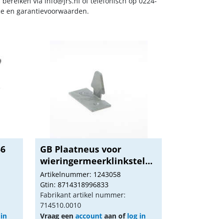
s bereiken via
info@jrs.nl
of telefonisch op 0224-
ice en garantievoorwaarden.
56
GB Plaatneus voor
wieringermeerklinkstel...
Artikelnummer: 1243058
Gtin: 8714318996833
Fabrikant artikel nummer:
714510.0010
 in
Vraag een
account
aan of
log in