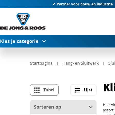
✔ Partner voor bouw en industrie
Kies je categorie
Startpagina
Hang- en Sluitwerk
Slu
Kl
Tabel
Lijst
Hier vi
Sorteren op
assort