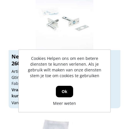
Nemef Insteekgrendel aluminium F1
Cookies Helpen ons om een betere
2600/4...
diensten te kunnen verlenen. Als je
gebruik wilt maken van onze diensten
Artikelnummer: 1308485
stem je toe om cookies te gebruiken
Gtin: 8713515017570
Fabrikant artikel nummer: 9260004500
Vraag een
account
aan of
log in
om prijzen te
Ok
kunnen zien.
Vandaag besteld, morgen geleverd
Meer weten