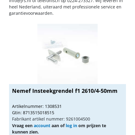
info@jrs.nl
of telefonisch op 0224-273327. Wij leveren in
heel Nederland, uiteraard met professionele service en
garantievoorwaarden.
Nemef Insteekgrendel f1 2610/4-50mm
Artikelnummer: 1308531
Gtin: 8713515018515
Fabrikant artikel nummer: 9261004500
Vraag een
account
aan of
log in
om prijzen te
kunnen zien.