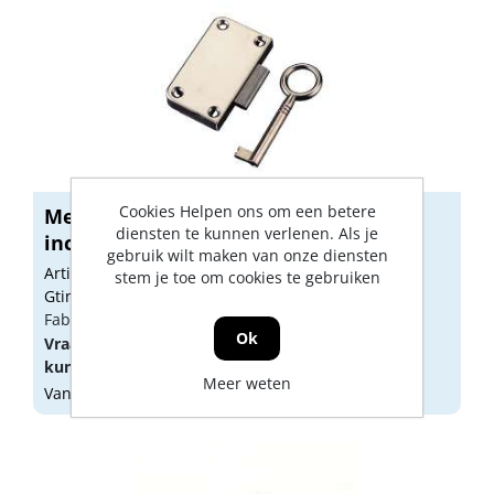
Cookies Helpen ons om een betere
Meubelslot type 760 breedte 20mm
diensten te kunnen verlenen. Als je
inclusi...
gebruik wilt maken van onze diensten
Artikelnummer: 1208032
stem je toe om cookies te gebruiken
Gtin: 4021677002032
Fabrikant artikel nummer: 0760-20008
Ok
Vraag een
account
aan of
log in
om prijzen te
kunnen zien.
Meer weten
Vandaag besteld, morgen geleverd