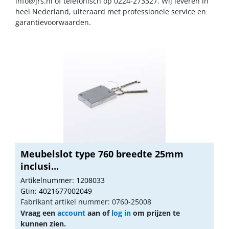
info@jrs.nl
of telefonisch op 0224-273327. Wij leveren in
heel Nederland, uiteraard met professionele service en
garantievoorwaarden.
Meubelslot type 760 breedte 25mm
inclusi...
Artikelnummer: 1208033
Gtin: 4021677002049
Fabrikant artikel nummer: 0760-25008
Vraag een
account
aan of
log in
om prijzen te
kunnen zien.