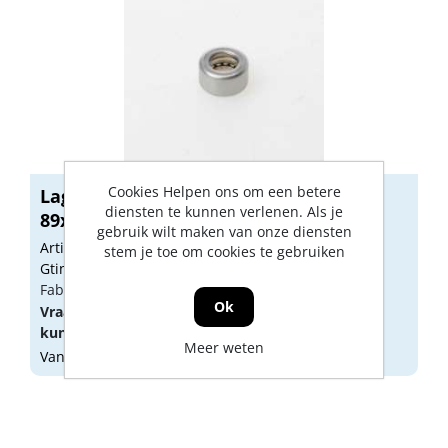
Cookies Helpen ons om een betere
Lager voor kogellagerscharnieren RVS
diensten te kunnen verlenen. Als je
89x...
gebruik wilt maken van onze diensten
Artikelnummer: 1169095
stem je toe om cookies te gebruiken
Gtin: 8714140149018
Fabrikant artikel nummer: 6991.133.8989
Ok
Vraag een
account
aan of
log in
om prijzen te
kunnen zien.
Meer weten
Vandaag besteld, morgen geleverd