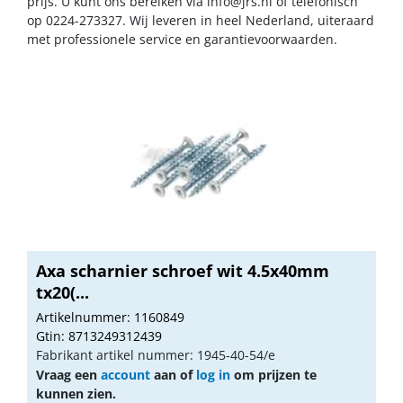
prijs. U kunt ons bereiken via
info@jrs.nl
of telefonisch
op 0224-273327. Wij leveren in heel Nederland, uiteraard
met professionele service en garantievoorwaarden.
Axa scharnier schroef wit 4.5x40mm
tx20(...
Artikelnummer: 1160849
Gtin: 8713249312439
Fabrikant artikel nummer: 1945-40-54/e
Vraag een
account
aan of
log in
om prijzen te
kunnen zien.