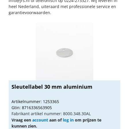
info@jrs.nl
of telefonisch op 0224-273327. Wij leveren in
heel Nederland, uiteraard met professionele service en
garantievoorwaarden.
Sleutellabel 30 mm aluminium
Artikelnummer: 1253365
Gtin: 8716336563905
Fabrikant artikel nummer: 8000.348.30AL
Vraag een
account
aan of
log in
om prijzen te
kunnen zien.