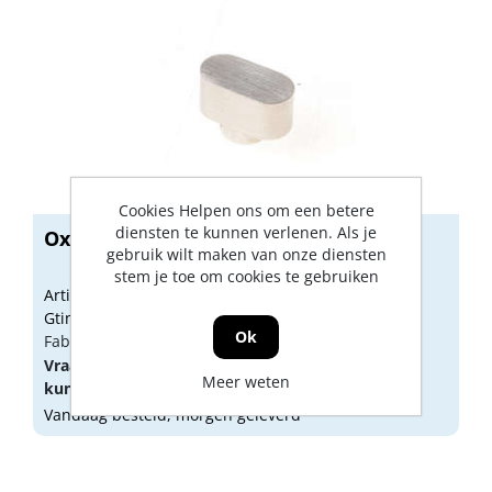
Cookies Helpen ons om een betere
diensten te kunnen verlenen. Als je
Oxloc cilinderknop plat kegel
gebruik wilt maken van onze diensten
stem je toe om cookies te gebruiken
Artikelnummer: 1218649
Gtin: 8714678009549
Ok
Fabrikant artikel nummer: 1218649
Vraag een
account
aan of
log in
om prijzen te
Meer weten
kunnen zien.
Vandaag besteld, morgen geleverd