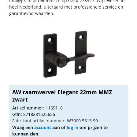
info@jrs.nl
of telefonisch op 0224-273327. Wij leveren in
heel Nederland, uiteraard met professionele service en
garantievoorwaarden.
AW raamwervel Elegant 22mm MMZ
zwart
Artikelnummer: 1169116
Gtin: 8718281525656
Fabrikant artikel nummer: W3000.5613.90
Vraag een
account
aan of
log in
om prijzen te
kunnen zien.