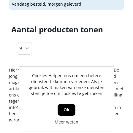
Vandaag besteld, morgen geleverd
Aantal producten tonen
Hier vindt u alles op het gebied van raamsluitingen. De
Cookies Helpen ons om een betere
Jong & Roos BV probeert u op dit gebied een zo breed
diensten te kunnen verlenen. Als je
mogelijk assortiment aan te bieden. Mocht er toch een
gebruik wilt maken van onze diensten
artikel ontbreken, dan kunt u natuurlijk altijd contact met
stem je toe om cookies te gebruiken
ons opnemen voor een vakkundig advies en/of bestelling
tegen een scherpe prijs. U kunt ons bereiken via
info@jrs.nl
of telefonisch op 0224-273327. Wij leveren in
Ok
heel Nederland, uiteraard met professionele service en
garantievoorwaarden.
Meer weten