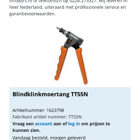
info@jrs.nl
of telefonisch op 0224-273327. Wij leveren in
heel Nederland, uiteraard met professionele service en
garantievoorwaarden.
Blindklinkmoertang TT55N
Artikelnummer: 1623798
Fabrikant artikel nummer: TT55N
Vraag een
account
aan of
log in
om prijzen te
kunnen zien.
Vandaag besteld, morgen geleverd