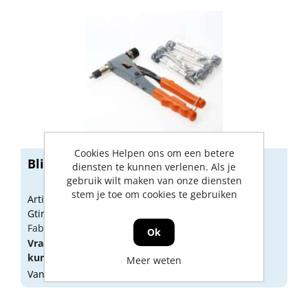
Cookies Helpen ons om een betere
Blindklinkmoertang PNT110X
diensten te kunnen verlenen. Als je
gebruik wilt maken van onze diensten
stem je toe om cookies te gebruiken
Artikelnummer: 1623729
Gtin: 5015101431115
Fabrikant artikel nummer: PNT110X
Ok
Vraag een
account
aan of
log in
om prijzen te
kunnen zien.
Meer weten
Vandaag besteld, morgen geleverd