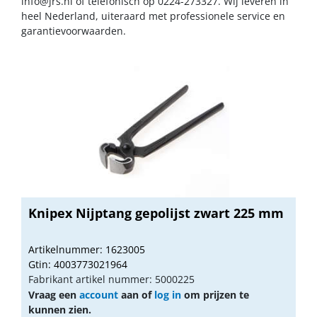
info@jrs.nl
of telefonisch op 0224-273327. Wij leveren in
heel Nederland, uiteraard met professionele service en
garantievoorwaarden.
Knipex Nijptang gepolijst zwart 225 mm
Artikelnummer: 1623005
Gtin: 4003773021964
Fabrikant artikel nummer: 5000225
Vraag een
account
aan of
log in
om prijzen te
kunnen zien.