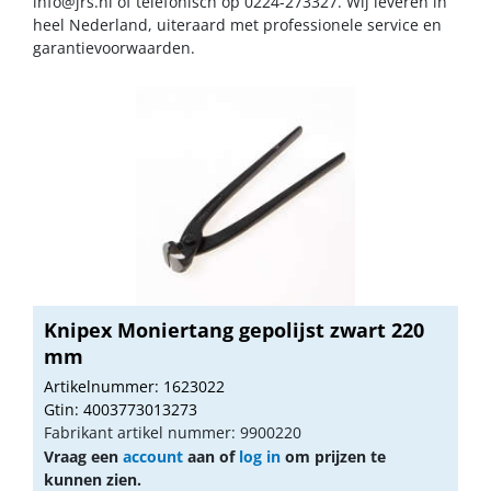
info@jrs.nl
of telefonisch op 0224-273327. Wij leveren in
heel Nederland, uiteraard met professionele service en
garantievoorwaarden.
Knipex Moniertang gepolijst zwart 220
mm
Artikelnummer: 1623022
Gtin: 4003773013273
Fabrikant artikel nummer: 9900220
Vraag een
account
aan of
log in
om prijzen te
kunnen zien.