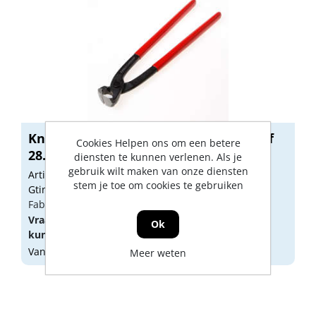
Knipex Moniertang gepolijst kunststof
Cookies Helpen ons om een betere
28...
diensten te kunnen verlenen. Als je
gebruik wilt maken van onze diensten
Artikelnummer: 1623016
stem je toe om cookies te gebruiken
Gtin: 4003773021490
Fabrikant artikel nummer: 9901280
Vraag een
account
aan of
log in
om prijzen te
Ok
kunnen zien.
Vandaag besteld, morgen geleverd
Meer weten