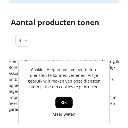
Aantal producten tonen
Hier vindt u alles op het gebied van valdorpels. De Jong &
Roos BV probeert u op dit gebied een zo breed mogelijk
Cookies Helpen ons om een betere
assortiment aan te bieden. Mocht er toch een artikel
diensten te kunnen verlenen. Als je
ontbreken, dan kunt u natuurlijk altijd contact met ons
gebruik wilt maken van onze diensten
opnemen voor een vakkundig advies en/of bestelling
stem je toe om cookies te gebruiken
tegen een scherpe prijs. U kunt ons bereiken via
info@jrs.nl
of telefonisch op 0224-273327. Wij leveren in
Ok
heel Nederland, uiteraard met professionele service en
garantievoorwaarden.
Meer weten