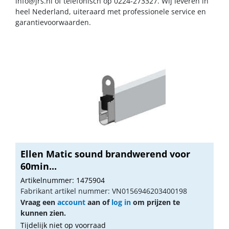
info@jrs.nl
of telefonisch op 0224-273327. Wij leveren in
heel Nederland, uiteraard met professionele service en
garantievoorwaarden.
Ellen Matic sound brandwerend voor
60min...
Artikelnummer: 1475904
Fabrikant artikel nummer: VN0156946203400198
Vraag een
account
aan of
log in
om prijzen te
kunnen zien.
Tijdelijk niet op voorraad