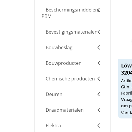
Beschermingsmiddelen,
PBM
Bevestigingsmaterialen
Bouwbeslag
Bouwproducten
Löw
320
Chemische producten
Arti
Gtin:
Fabri
Deuren
Vraa
om pr
Draadmaterialen
Vanda
Elektra