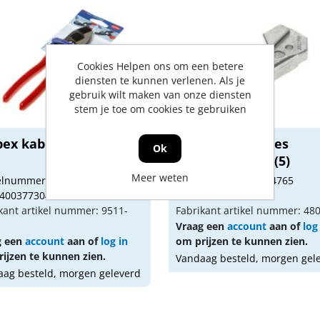
Cookies Helpen ons om een betere
diensten te kunnen verlenen. Als je
gebruik wilt maken van onze diensten
stem je toe om cookies te gebruiken
pex kabelschaar 9511-
Lowe reservemes
Ok
bovenmes 3001(5)
Meer weten
kelnummer: 1623261
Artikelnummer: 1624765
 4003773043928
Gtin: 4033119001091
kant artikel nummer: 9511-
Fabrikant artikel nummer: 48
Vraag een
account
aan of
log
g een
account
aan of
log in
om prijzen te kunnen zien.
ijzen te kunnen zien.
Vandaag besteld, morgen gel
ag besteld, morgen geleverd