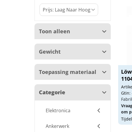
Toon alleen
Gewicht
Löw
Toepassing materiaal
110
Arti
Categorie
Gtin:
Fabri
Vraa
Elektronica
om pr
Tijde
Ankerwerk