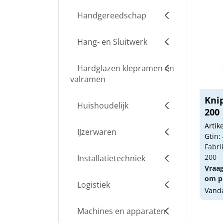
Handgereedschap
Hang- en Sluitwerk
Hardglazen klepramen en
valramen
Kni
Huishoudelijk
200
Arti
IJzerwaren
Gtin:
Fabri
200
Installatietechniek
Vraa
om pr
Logistiek
Vanda
Machines en apparaten