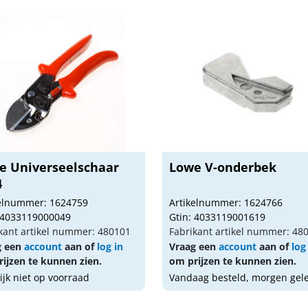
e Universeelschaar
Lowe V-onderbek
4
kelnummer: 1624759
Artikelnummer: 1624766
 4033119000049
Gtin: 4033119001619
kant artikel nummer: 480101
Fabrikant artikel nummer: 48
g een
account
aan of
log in
Vraag een
account
aan of
log
ijzen te kunnen zien.
om prijzen te kunnen zien.
lijk niet op voorraad
Vandaag besteld, morgen gel