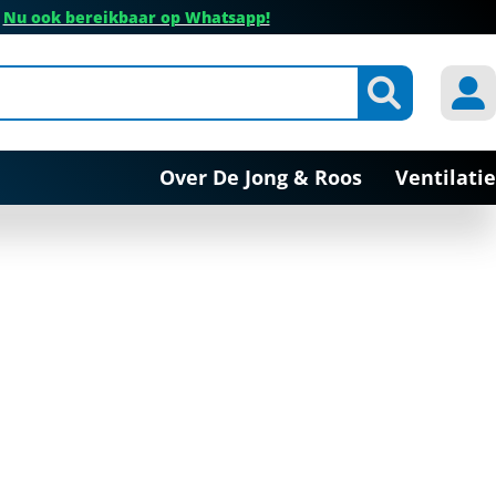
✔
Nu ook bereikbaar op Whatsapp!
Over De Jong & Roos
Ventilatie