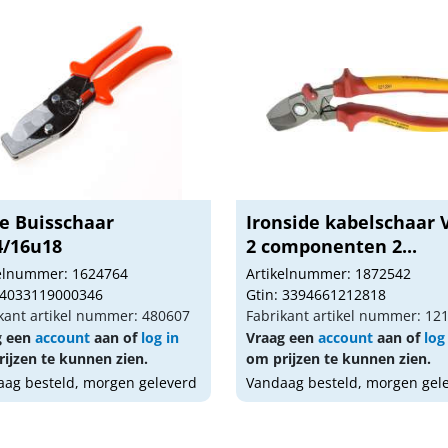
e Buisschaar
Ironside kabelschaar 
4/16u18
2 componenten 2...
kelnummer: 1624764
Artikelnummer: 1872542
 4033119000346
Gtin: 3394661212818
kant artikel nummer: 480607
Fabrikant artikel nummer: 12
g een
account
aan of
log in
Vraag een
account
aan of
log
ijzen te kunnen zien.
om prijzen te kunnen zien.
ag besteld, morgen geleverd
Vandaag besteld, morgen gel