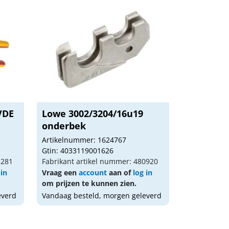
VDE
Lowe 3002/3204/16u19
onderbek
Artikelnummer: 1624767
Gtin: 4033119001626
1281
Fabrikant artikel nummer: 480920
 in
Vraag een
account
aan of
log in
om prijzen te kunnen zien.
everd
Vandaag besteld, morgen geleverd