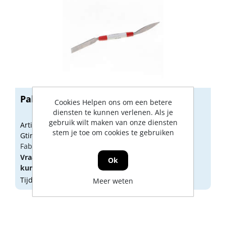
Paleerijzer 20mm 942-020
Cookies Helpen ons om een betere
diensten te kunnen verlenen. Als je
gebruik wilt maken van onze diensten
Artikelnummer: 1626106
stem je toe om cookies te gebruiken
Gtin: 4010496942209
Fabrikant artikel nummer: 94202000
Vraag een
account
aan of
log in
om prijzen te
Ok
kunnen zien.
Tijdelijk niet op voorraad
Meer weten