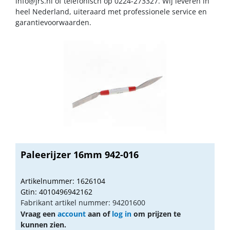
info@jrs.nl
of telefonisch op 0224-273327. Wij leveren in
heel Nederland, uiteraard met professionele service en
garantievoorwaarden.
Paleerijzer 16mm 942-016
Artikelnummer: 1626104
Gtin: 4010496942162
Fabrikant artikel nummer: 94201600
Vraag een
account
aan of
log in
om prijzen te
kunnen zien.