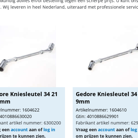
kkundig advies en/of bestelling tegen een scherpe prijs. U kunt on
. Wij leveren in heel Nederland, uiteraard met professionele serv
ore Kniesleutel 34 21
Gedore Kniesleutel 34
3mm
9mm
kelnummer: 1604622
Artikelnummer: 1604610
 4010886630020
Gtin: 4010886629901
kant artikel nummer: 6300200
Fabrikant artikel nummer: 62
g een
account
aan of
log in
Vraag een
account
aan of
log
ijzen te kunnen zien.
om prijzen te kunnen zien.