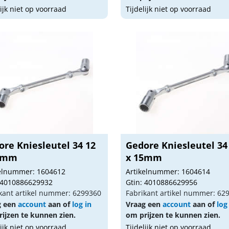
lijk niet op voorraad
Tijdelijk niet op voorraad
ore Kniesleutel 34 12
Gedore Kniesleutel 34
3mm
x 15mm
kelnummer: 1604612
Artikelnummer: 1604614
 4010886629932
Gtin: 4010886629956
kant artikel nummer: 6299360
Fabrikant artikel nummer: 62
g een
account
aan of
log in
Vraag een
account
aan of
log
ijzen te kunnen zien.
om prijzen te kunnen zien.
lijk niet op voorraad
Tijdelijk niet op voorraad