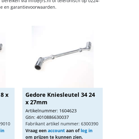
s bereiken via
info@jrs.nl
of telefonisch op 0224-
ice en garantievoorwaarden.
 8 x
Gedore Kniesleutel 34 24
x 27mm
Artikelnummer: 1604623
Gtin: 4010886630037
99010
Fabrikant artikel nummer: 6300390
 in
Vraag een
account
aan of
log in
om prijzen te kunnen zien.