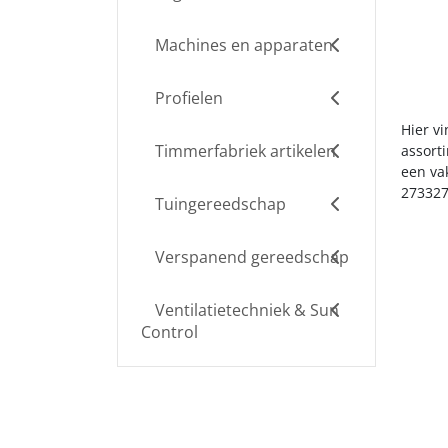
Machines en apparaten
Profielen
Hier vi
Timmerfabriek artikelen
assort
een va
273327
Tuingereedschap
Verspanend gereedschap
Ventilatietechniek & Sun
Control