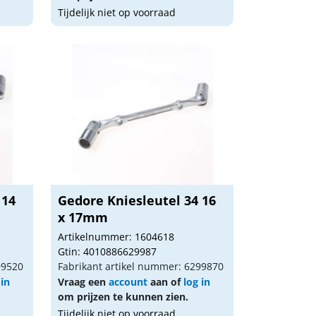
Tijdelijk niet op voorraad
 14
Gedore Kniesleutel 34 16
x 17mm
Artikelnummer: 1604618
Gtin: 4010886629987
99520
Fabrikant artikel nummer: 6299870
 in
Vraag een
account
aan of
log in
om prijzen te kunnen zien.
Tijdelijk niet op voorraad