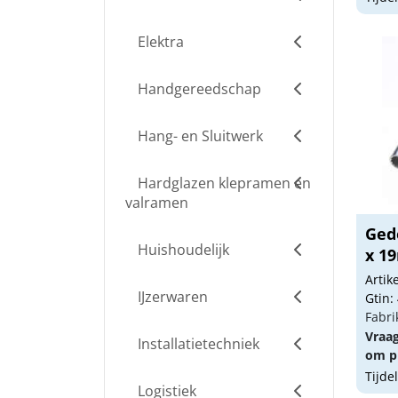
Elektra
Handgereedschap
Hang- en Sluitwerk
Hardglazen klepramen en
valramen
Ged
Huishoudelijk
x 1
Arti
IJzerwaren
Gtin:
Fabri
Vraa
Installatietechniek
om pr
Tijde
Logistiek