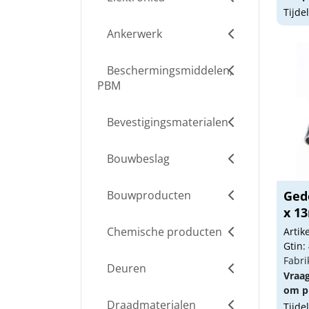
Tijde
Ankerwerk
Beschermingsmiddelen,
PBM
Bevestigingsmaterialen
Bouwbeslag
Bouwproducten
Ged
x 1
Chemische producten
Arti
Gtin:
Fabri
Deuren
Vraa
om pr
Draadmaterialen
Tijde