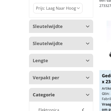
een va
273327
Sleutelwijdte
Sleutelwijdte
Lengte
Ged
Verpakt per
x 2
Arti
Gtin:
Categorie
Fabri
Vraa
om pr
Elektronica