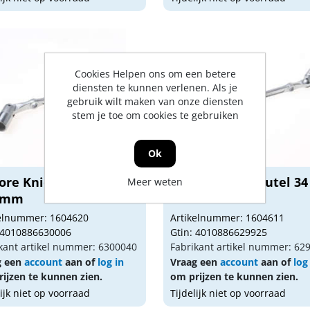
Cookies Helpen ons om een betere
diensten te kunnen verlenen. Als je
gebruik wilt maken van onze diensten
stem je toe om cookies te gebruiken
Ok
ore Kniesleutel 34 18
Gedore Kniesleutel 34
Meer weten
9mm
x 11mm
kelnummer: 1604620
Artikelnummer: 1604611
 4010886630006
Gtin: 4010886629925
kant artikel nummer: 6300040
Fabrikant artikel nummer: 62
g een
account
aan of
log in
Vraag een
account
aan of
log
ijzen te kunnen zien.
om prijzen te kunnen zien.
lijk niet op voorraad
Tijdelijk niet op voorraad