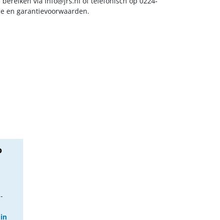
s bereiken via
info@jrs.nl
of telefonisch op 0224-
ice en garantievoorwaarden.
o
-
 in