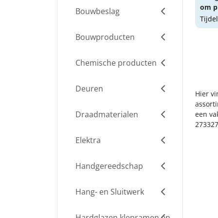
om pr
Bouwbeslag
Tijde
Bouwproducten
Chemische producten
Deuren
Hier v
assort
Draadmaterialen
een va
273327
Elektra
Handgereedschap
Hang- en Sluitwerk
Hardglazen klepramen en