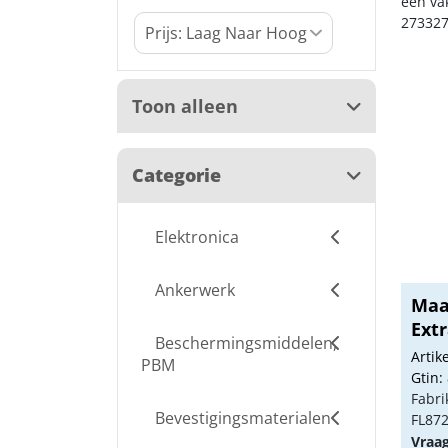
een va
273327
Toon alleen
Categorie
Elektronica
Ankerwerk
Maa
Extr
Beschermingsmiddelen,
Arti
PBM
Gtin:
Fabri
Bevestigingsmaterialen
FL87
Vraa