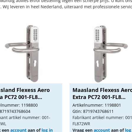
kkundig advies en/of bestelling tegen een scherpe prijs. U kunt on
. Wij leveren in heel Nederland, uiteraard met professionele serv
sland Flexess Aero
Maasland Flexess Aer
a PC72 001-FL8...
Extra PC72 001-FL8...
kelnummer: 1198800
Artikelnummer: 1198801
 8719743768604
Gtin: 8719743768611
kant artikel nummer: 001-
Fabrikant artikel nummer: 001
2WL
FL872WR
g een
account
aan of
log in
Vraag een
account
aan of
log