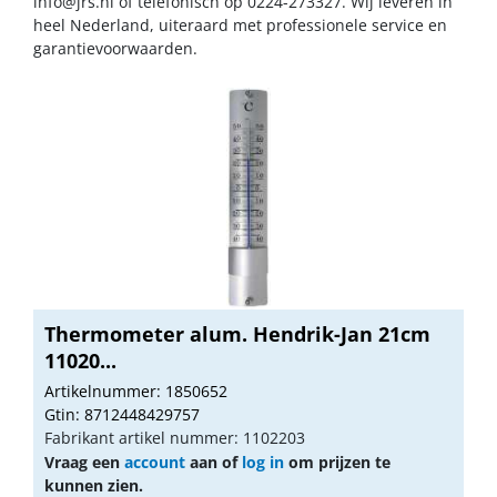
info@jrs.nl
of telefonisch op 0224-273327. Wij leveren in
heel Nederland, uiteraard met professionele service en
garantievoorwaarden.
Thermometer alum. Hendrik-Jan 21cm
11020...
Artikelnummer: 1850652
Gtin: 8712448429757
Fabrikant artikel nummer: 1102203
Vraag een
account
aan of
log in
om prijzen te
kunnen zien.