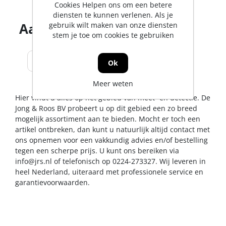
Cookies Helpen ons om een betere
diensten te kunnen verlenen. Als je
Aantal producten tonen
gebruik wilt maken van onze diensten
stem je toe om cookies te gebruiken
Ok
Meer weten
Hier vindt u alles op het gebied van meet- en detectie. De
Jong & Roos BV probeert u op dit gebied een zo breed
mogelijk assortiment aan te bieden. Mocht er toch een
artikel ontbreken, dan kunt u natuurlijk altijd contact met
ons opnemen voor een vakkundig advies en/of bestelling
tegen een scherpe prijs. U kunt ons bereiken via
info@jrs.nl
of telefonisch op 0224-273327. Wij leveren in
heel Nederland, uiteraard met professionele service en
garantievoorwaarden.