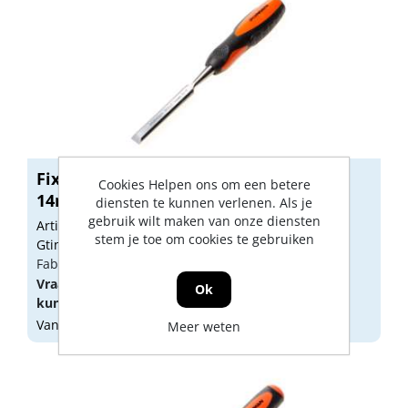
Fixman Steekbeitel 2-componenten
Cookies Helpen ons om een betere
14mm
diensten te kunnen verlenen. Als je
gebruik wilt maken van onze diensten
Artikelnummer: 1920405
stem je toe om cookies te gebruiken
Gtin: 6940425101057
Fabrikant artikel nummer: M0620
Vraag een
account
aan of
log in
om prijzen te
Ok
kunnen zien.
Vandaag besteld, morgen geleverd
Meer weten