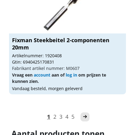
Fixman Steekbeitel 2-componenten
20mm
Artikelnummer: 1920408
Gtin: 6940425170831
Fabrikant artikel nummer: M0607
Vraag een
account
aan of
log in
om prijzen te
kunnen zien.
Vandaag besteld, morgen geleverd
1
2
3
4
5
Aantal producten tonen