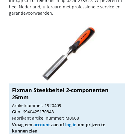
info@jrs.nl
of telefonisch op 0224-273327. Wij leveren in
heel Nederland, uiteraard met professionele service en
garantievoorwaarden.
Fixman Steekbeitel 2-componenten
25mm
Artikelnummer: 1920409
Gtin: 6940425170848
Fabrikant artikel nummer: M0608
Vraag een
account
aan of
log in
om prijzen te
kunnen zien.