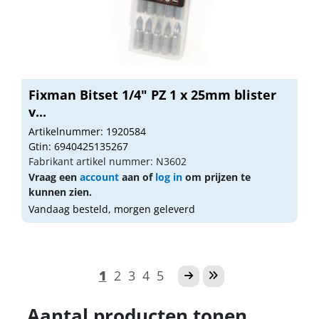
Fixman Bitset 1/4" PZ 1 x 25mm blister
v...
Artikelnummer: 1920584
Gtin: 6940425135267
Fabrikant artikel nummer: N3602
Vraag een
account
aan of
log in
om prijzen te
kunnen zien.
Vandaag besteld, morgen geleverd
1
2
3
4
5
Aantal producten tonen