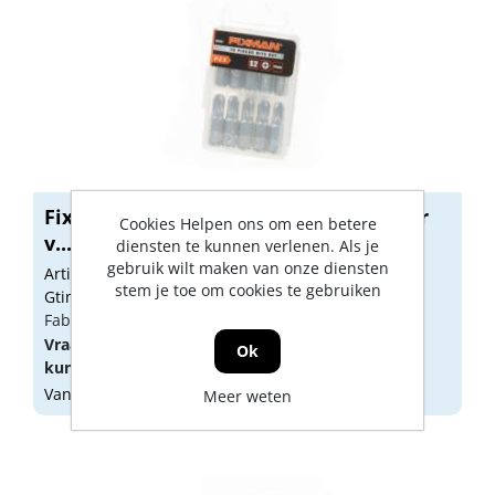
Fixman Bitset 1/4" PZ 3 x 25mm blister
Cookies Helpen ons om een betere
v...
diensten te kunnen verlenen. Als je
gebruik wilt maken van onze diensten
Artikelnummer: 1920586
stem je toe om cookies te gebruiken
Gtin: 6940425135281
Fabrikant artikel nummer: N3604
Vraag een
account
aan of
log in
om prijzen te
Ok
kunnen zien.
Vandaag besteld, morgen geleverd
Meer weten