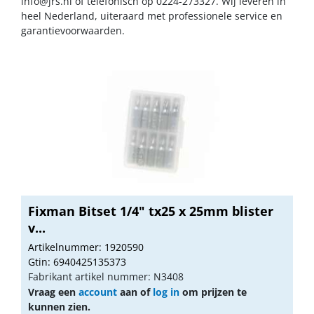
info@jrs.nl
of telefonisch op 0224-273327. Wij leveren in
heel Nederland, uiteraard met professionele service en
garantievoorwaarden.
Fixman Bitset 1/4" tx25 x 25mm blister
v...
Artikelnummer: 1920590
Gtin: 6940425135373
Fabrikant artikel nummer: N3408
Vraag een
account
aan of
log in
om prijzen te
kunnen zien.