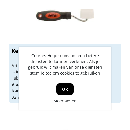
Kelfort nadenroller 47 x 34mm
Cookies Helpen ons om een betere
diensten te kunnen verlenen. Als je
Artikelnummer: 1526226
gebruik wilt maken van onze diensten
Gtin: 8714678033018
stem je toe om cookies te gebruiken
Fabrikant artikel nummer: 1526226
Vraag een
account
aan of
log in
om prijzen te
Ok
kunnen zien.
Vandaag besteld, morgen geleverd
Meer weten