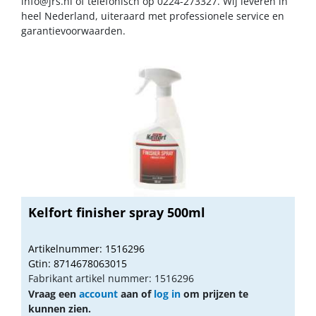
info@jrs.nl
of telefonisch op 0224-273327. Wij leveren in
heel Nederland, uiteraard met professionele service en
garantievoorwaarden.
Kelfort finisher spray 500ml
Artikelnummer: 1516296
Gtin: 8714678063015
Fabrikant artikel nummer: 1516296
Vraag een
account
aan of
log in
om prijzen te
kunnen zien.