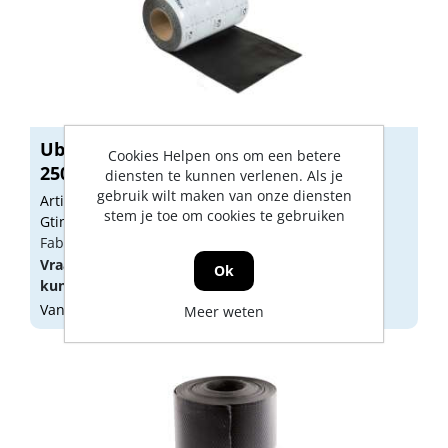
Ubiflex finio loodvervanger zwart
Cookies Helpen ons om een betere
250mmx...
diensten te kunnen verlenen. Als je
gebruik wilt maken van onze diensten
Artikelnummer: 1424311
stem je toe om cookies te gebruiken
Gtin: 8713645239897
Fabrikant artikel nummer: 535200
Vraag een
account
aan of
log in
om prijzen te
Ok
kunnen zien.
Vandaag besteld, morgen geleverd
Meer weten