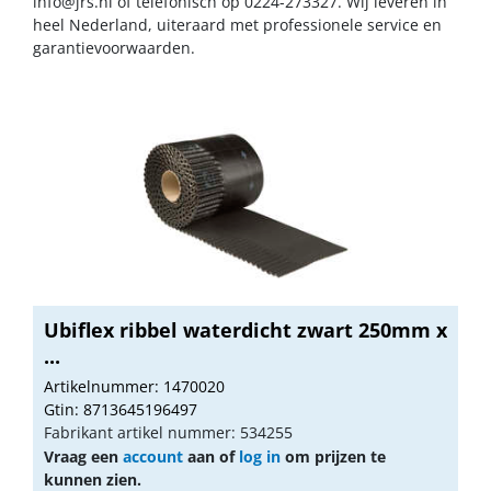
info@jrs.nl
of telefonisch op 0224-273327. Wij leveren in
heel Nederland, uiteraard met professionele service en
garantievoorwaarden.
Ubiflex ribbel waterdicht zwart 250mm x
...
Artikelnummer: 1470020
Gtin: 8713645196497
Fabrikant artikel nummer: 534255
Vraag een
account
aan of
log in
om prijzen te
kunnen zien.