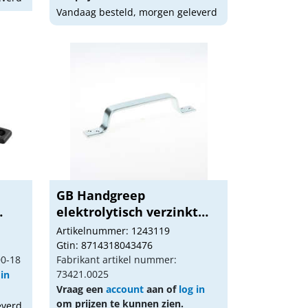
Vandaag besteld, morgen geleverd
GB Handgreep
elektrolytisch verzinkt
210...
Artikelnummer: 1243119
Gtin: 8714318043476
00-18
Fabrikant artikel nummer:
73421.0025
 in
Vraag een
account
aan of
log in
om prijzen te kunnen zien.
everd