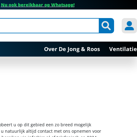
✔
Nu ook bereikbaar op Whatsapp!
Over De Jong & Roos
Ventilatie
obeert u op dit gebied een zo breed mogelijk
 u natuurlijk altijd contact met ons opnemen voor