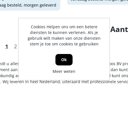
ag besteld, morgen geleverd
Cookies Helpen ons om een betere
Aant
diensten te kunnen verlenen. Als je
gebruik wilt maken van onze diensten
stem je toe om cookies te gebruiken
1
2
3
4
5
Ok
indt u alles op het gebied van meubelgrepen. De Jong & Roos BV pr
iment aan te bieden. Mocht er toch een artikel ontbreken, dan kunt
Meer weten
kkundig advies en/of bestelling tegen een scherpe prijs. U kunt on
. Wij leveren in heel Nederland, uiteraard met professionele serv