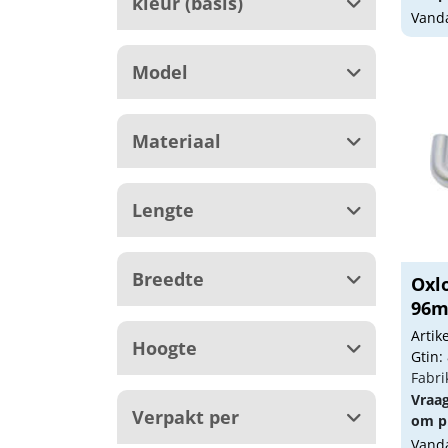
kleur (basis)
Vanda
Model
Materiaal
Lengte
Breedte
Oxl
96m
Arti
Hoogte
Gtin:
Fabri
Vraa
Verpakt per
om pr
Vanda