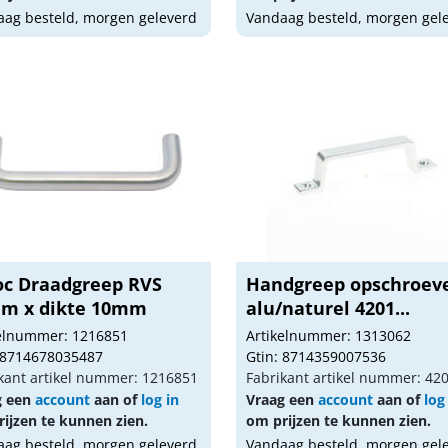
ag besteld, morgen geleverd
Vandaag besteld, morgen gel
oc Draadgreep RVS
Handgreep opschroev
m x dikte 10mm
alu/naturel 4201...
kelnummer: 1216851
Artikelnummer: 1313062
 8714678035487
Gtin: 8714359007536
kant artikel nummer: 1216851
Fabrikant artikel nummer: 42
g een
account
aan of
log in
Vraag een
account
aan of
log
ijzen te kunnen zien.
om prijzen te kunnen zien.
ag besteld, morgen geleverd
Vandaag besteld, morgen gel