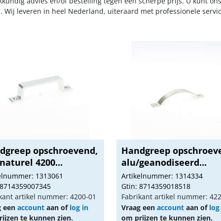
kkundig advies en/of bestelling tegen een scherpe prijs. U kunt on
. Wij leveren in heel Nederland, uiteraard met professionele serv
dgreep opschroevend,
Handgreep opschroev
naturel 4200...
alu/geanodiseerd...
kelnummer: 1313061
Artikelnummer: 1314334
 8714359007345
Gtin: 8714359018518
kant artikel nummer: 4200-01
Fabrikant artikel nummer: 42
g een
account
aan of
log in
Vraag een
account
aan of
log
ijzen te kunnen zien.
om prijzen te kunnen zien.