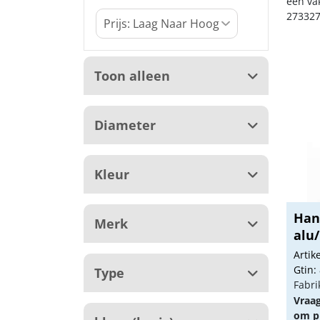
een va
273327
Toon alleen
Diameter
Kleur
Han
Merk
alu/
Arti
Gtin:
Type
Fabri
Vraa
om pr