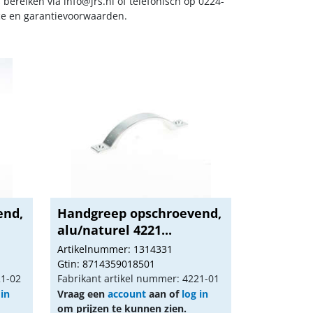
s bereiken via
info@jrs.nl
of telefonisch op 0224-
ice en garantievoorwaarden.
end,
Handgreep opschroevend,
alu/naturel 4221...
Artikelnummer: 1314331
Gtin: 8714359018501
21-02
Fabrikant artikel nummer: 4221-01
 in
Vraag een
account
aan of
log in
om prijzen te kunnen zien.