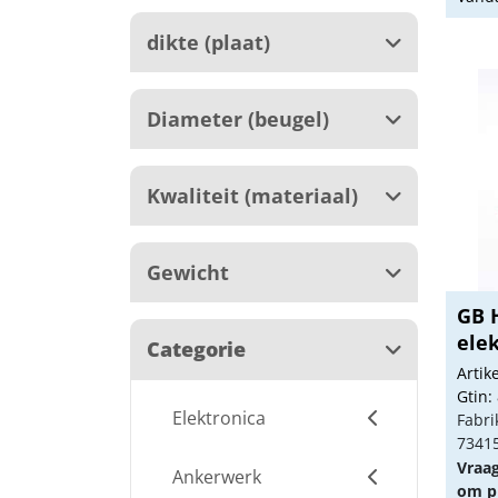
dikte (plaat)
Diameter (beugel)
Kwaliteit (materiaal)
Gewicht
GB 
elek
Categorie
150.
Arti
Gtin:
Elektronica
Fabri
7341
Vraa
Ankerwerk
om pr