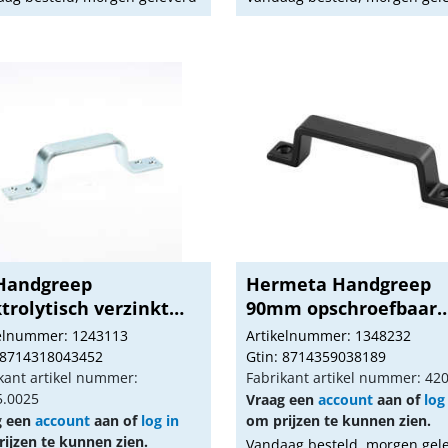
Handgreep
Hermeta Handgreep
trolytisch verzinkt
90mm opschroefbaar
..
zwa...
kelnummer: 1243113
Artikelnummer: 1348232
 8714318043452
Gtin: 8714359038189
kant artikel nummer:
Fabrikant artikel nummer: 42
5.0025
Vraag een
account
aan of
log
g een
account
aan of
log in
om prijzen te kunnen zien.
ijzen te kunnen zien.
Vandaag besteld, morgen gel