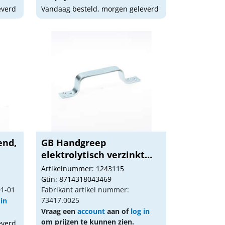
everd
Vandaag besteld, morgen geleverd
end,
GB Handgreep
elektrolytisch verzinkt
170...
Artikelnummer: 1243115
Gtin: 8714318043469
01-01
Fabrikant artikel nummer:
73417.0025
 in
Vraag een
account
aan of
log in
om prijzen te kunnen zien.
everd