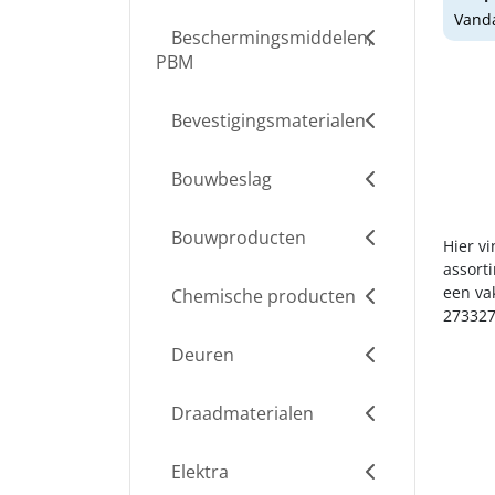
Vanda
Beschermingsmiddelen,
PBM
Bevestigingsmaterialen
Bouwbeslag
Bouwproducten
Hier v
assort
een va
Chemische producten
273327
Deuren
Draadmaterialen
Elektra