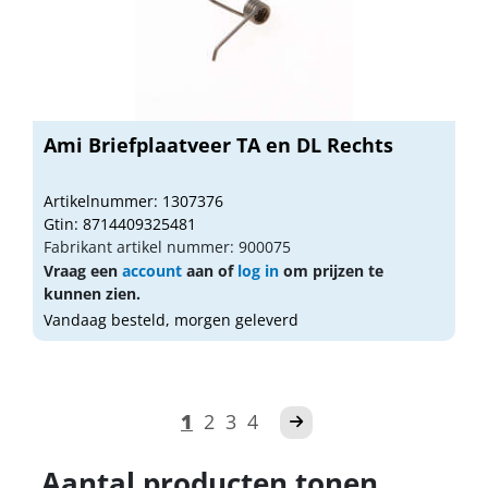
Ami Briefplaatveer TA en DL Rechts
Artikelnummer: 1307376
Gtin: 8714409325481
Fabrikant artikel nummer: 900075
Vraag een
account
aan of
log in
om prijzen te
kunnen zien.
Vandaag besteld, morgen geleverd
1
2
3
4
Aantal producten tonen