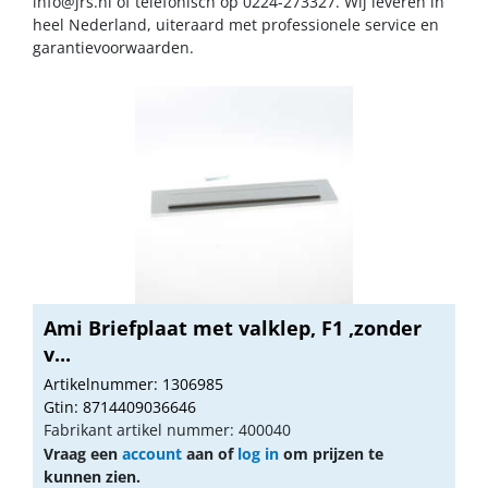
info@jrs.nl
of telefonisch op 0224-273327. Wij leveren in
heel Nederland, uiteraard met professionele service en
garantievoorwaarden.
Ami Briefplaat met valklep, F1 ,zonder
v...
Artikelnummer: 1306985
Gtin: 8714409036646
Fabrikant artikel nummer: 400040
Vraag een
account
aan of
log in
om prijzen te
kunnen zien.