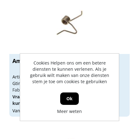
Ami veertje tbv briefplaat ta/dl links
Cookies Helpen ons om een betere
diensten te kunnen verlenen. Als je
gebruik wilt maken van onze diensten
Artikelnummer: 1307378
stem je toe om cookies te gebruiken
Gtin: 8714409325498
Fabrikant artikel nummer: 900076
Vraag een
account
aan of
log in
om prijzen te
Ok
kunnen zien.
Vandaag besteld, morgen geleverd
Meer weten