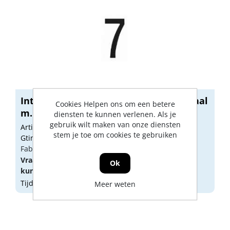
Intersteel Huisnummer 7 roestvaststaal
Cookies Helpen ons om een betere
m...
diensten te kunnen verlenen. Als je
gebruik wilt maken van onze diensten
Artikelnummer: IN00761
stem je toe om cookies te gebruiken
Gtin: 8714186400760
Fabrikant artikel nummer: 0023.402047
Vraag een
account
aan of
log in
om prijzen te
Ok
kunnen zien.
Tijdelijk niet op voorraad
Meer weten