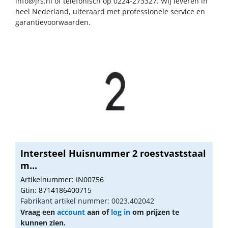
info@jrs.nl
of telefonisch op 0224-273327. Wij leveren in
heel Nederland, uiteraard met professionele service en
garantievoorwaarden.
Intersteel Huisnummer 2 roestvaststaal
m...
Artikelnummer: IN00756
Gtin: 8714186400715
Fabrikant artikel nummer: 0023.402042
Vraag een
account
aan of
log in
om prijzen te
kunnen zien.