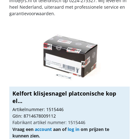
info@jrs.nl
of telefonisch op 0224-273327. Wij leveren in
heel Nederland, uiteraard met professionele service en
garantievoorwaarden.
Kelfort klisjesnagel platconische kop
el...
Artikelnummer: 1515446
Gtin: 8714678009112
Fabrikant artikel nummer: 1515446
Vraag een
account
aan of
log in
om prijzen te
kunnen zien.