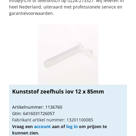
info@jrs.nl
of telefonisch op 0224-273327. Wij leveren in
heel Nederland, uiteraard met professionele service en
garantievoorwaarden.
Kunststof zeefhuls iov 12 x 85mm
Artikelnummer: 1136760
Gtin: 6416031726057
Fabrikant artikel nummer: 13201100085
Vraag een
account
aan of
log in
om prijzen te
kunnen zien.