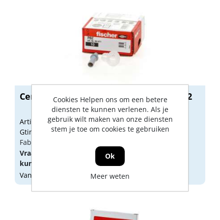
Centreerhuls PBZ voor M8, M10 en M12
Cookies Helpen ons om een betere
diensten te kunnen verlenen. Als je
gebruik wilt maken van onze diensten
Artikelnummer: 1139018
stem je toe om cookies te gebruiken
Gtin: 4006209906712
Fabrikant artikel nummer: 90671
Vraag een
account
aan of
log in
om prijzen te
Ok
kunnen zien.
Vandaag besteld, morgen geleverd
Meer weten