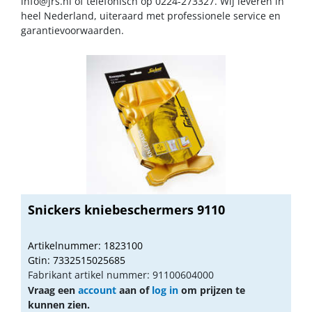
info@jrs.nl
of telefonisch op 0224-273327. Wij leveren in
heel Nederland, uiteraard met professionele service en
garantievoorwaarden.
Snickers kniebeschermers 9110
Artikelnummer: 1823100
Gtin: 7332515025685
Fabrikant artikel nummer: 91100604000
Vraag een
account
aan of
log in
om prijzen te
kunnen zien.