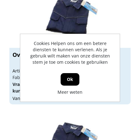
Cookies Helpen ons om een betere
diensten te kunnen verlenen. Als je
Overall blauw rits maat 60
gebruik wilt maken van onze diensten
stem je toe om cookies te gebruiken
Artikelnummer: 1642007
Fabrikant artikel nummer: 222369-1060
Ok
Vraag een
account
aan of
log in
om prijzen te
kunnen zien.
Meer weten
Vandaag besteld, morgen geleverd