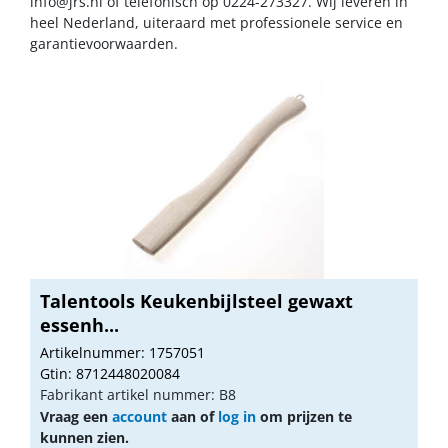
info@jrs.nl
of telefonisch op 0224-273327. Wij leveren in
heel Nederland, uiteraard met professionele service en
garantievoorwaarden.
Talentools Keukenbijlsteel gewaxt
essenh...
Artikelnummer: 1757051
Gtin: 8712448020084
Fabrikant artikel nummer: B8
Vraag een
account
aan of
log in
om prijzen te
kunnen zien.