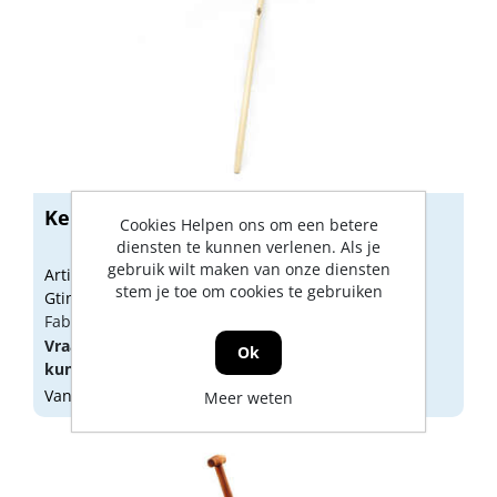
Kelfort steel voor schop 110cm
Cookies Helpen ons om een betere
diensten te kunnen verlenen. Als je
gebruik wilt maken van onze diensten
Artikelnummer: 1516740
stem je toe om cookies te gebruiken
Gtin: 8714678019241
Fabrikant artikel nummer: 1516740
Vraag een
account
aan of
log in
om prijzen te
Ok
kunnen zien.
Vandaag besteld, morgen geleverd
Meer weten