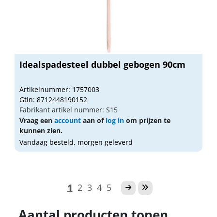
Idealspadesteel dubbel gebogen 90cm
Artikelnummer: 1757003
Gtin: 8712448190152
Fabrikant artikel nummer: S15
Vraag een
account
aan of
log in
om prijzen te
kunnen zien.
Vandaag besteld, morgen geleverd
1
2
3
4
5
Aantal producten tonen