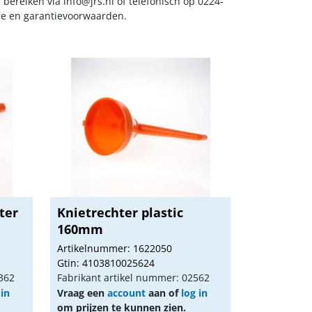
s bereiken via
info@jrs.nl
of telefonisch op 0224-
ice en garantievoorwaarden.
ter
Knietrechter plastic
160mm
Artikelnummer: 1622050
Gtin: 4103810025624
 362
Fabrikant artikel nummer: 02562
 in
Vraag een
account
aan of
log in
om prijzen te kunnen zien.