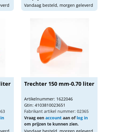
everd
Vandaag besteld, morgen geleverd
iter
Trechter 150 mm-0.70 liter
Artikelnummer: 1622046
Gtin: 4103810023651
363
Fabrikant artikel nummer: 02365
 in
Vraag een
account
aan of
log in
om prijzen te kunnen zien.
everd
Vandaag besteld, morgen geleverd