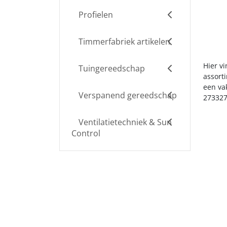
Profielen
Timmerfabriek artikelen
Hier vi
Tuingereedschap
assort
een va
Verspanend gereedschap
273327
Ventilatietechniek & Sun
Control