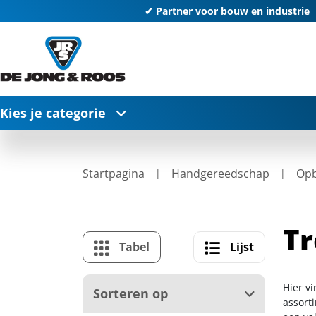
✔ Partner voor bouw en industrie
Kies je categorie
Startpagina
Handgereedschap
Opb
Tr
Tabel
Lijst
Hier vi
Sorteren op
assort