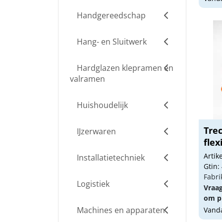
Handgereedschap
Hang- en Sluitwerk
Hardglazen klepramen en
valramen
Huishoudelijk
Trec
IJzerwaren
flex
Arti
Installatietechniek
Gtin:
Fabri
Logistiek
Vraa
om pr
Machines en apparaten
Vanda