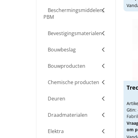
Vanda
Beschermingsmiddelen,
PBM
Bevestigingsmaterialen
Bouwbeslag
Bouwproducten
Chemische producten
Trec
Deuren
Arti
Gtin:
Draadmaterialen
Fabri
Vraa
om pr
Elektra
Vanda