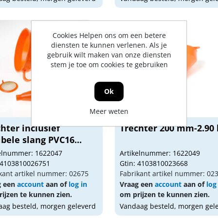
Cookies Helpen ons om een betere
diensten te kunnen verlenen. Als je
gebruik wilt maken van onze diensten
stem je toe om cookies te gebruiken
Ok
Meer weten
hter inclusief
Trechter 200 mm-2.90 l
ibele slang PVC16...
kelnummer: 1622047
Artikelnummer: 1622049
 4103810026751
Gtin: 4103810023668
kant artikel nummer: 02675
Fabrikant artikel nummer: 02
g een
account
aan of
log in
Vraag een
account
aan of
log
ijzen te kunnen zien.
om prijzen te kunnen zien.
ag besteld, morgen geleverd
Vandaag besteld, morgen gel