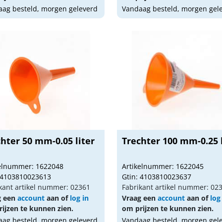
ag besteld, morgen geleverd
Vandaag besteld, morgen gel
hter 50 mm-0.05 liter
Trechter 100 mm-0.25 l
kelnummer: 1622048
Artikelnummer: 1622045
 4103810023613
Gtin: 4103810023637
kant artikel nummer: 02361
Fabrikant artikel nummer: 02
g een
account
aan of
log in
Vraag een
account
aan of
log
ijzen te kunnen zien.
om prijzen te kunnen zien.
ag besteld, morgen geleverd
Vandaag besteld, morgen gel