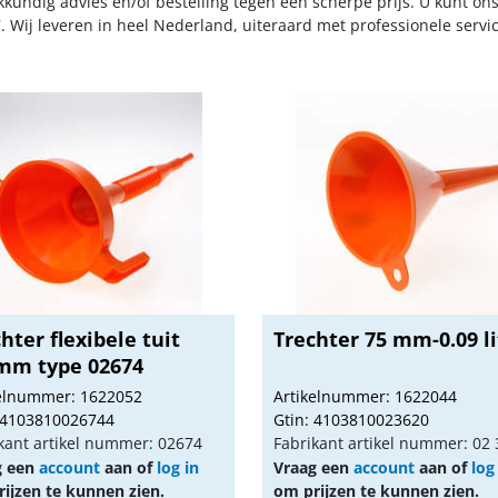
kkundig advies en/of bestelling tegen een scherpe prijs. U kunt on
. Wij leveren in heel Nederland, uiteraard met professionele serv
hter flexibele tuit
Trechter 75 mm-0.09 li
mm type 02674
kelnummer: 1622052
Artikelnummer: 1622044
 4103810026744
Gtin: 4103810023620
kant artikel nummer: 02674
Fabrikant artikel nummer: 02
g een
account
aan of
log in
Vraag een
account
aan of
log
ijzen te kunnen zien.
om prijzen te kunnen zien.