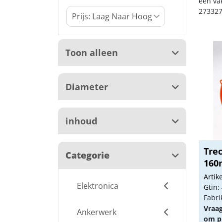
een va
273327
Toon alleen
Diameter
inhoud
Trec
Categorie
160
Arti
Elektronica
Gtin:
Fabri
Vraa
Ankerwerk
om pr