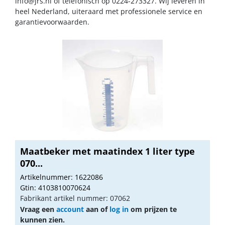
info@jrs.nl
of telefonisch op 0224-273327. Wij leveren in
heel Nederland, uiteraard met professionele service en
garantievoorwaarden.
Maatbeker met maatindex 1 liter type
070...
Artikelnummer: 1622086
Gtin: 4103810070624
Fabrikant artikel nummer: 07062
Vraag een
account
aan of
log in
om prijzen te
kunnen zien.