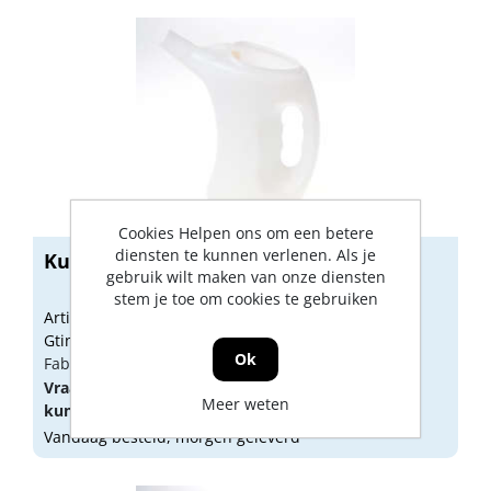
Cookies Helpen ons om een betere
diensten te kunnen verlenen. Als je
Kunststof maatbeker 1 liter
gebruik wilt maken van onze diensten
stem je toe om cookies te gebruiken
Artikelnummer: 1622101
Gtin: 4103810075018
Ok
Fabrikant artikel nummer: 07501
Vraag een
account
aan of
log in
om prijzen te
Meer weten
kunnen zien.
Vandaag besteld, morgen geleverd