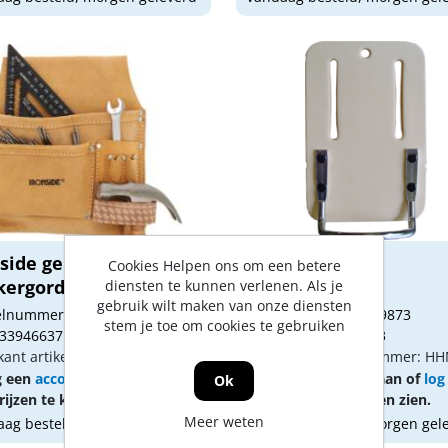
nside gereedschaps +
Holster
Cookies Helpen ons om een betere
kergordel le...
diensten te kunnen verlenen. Als je
gebruik wilt maken van onze diensten
kelnummer: 1872978
Artikelnummer: 1649873
stem je toe om cookies te gebruiken
 3394663710091
Gtin: 8717185350173
kant artikel nummer: 371009
Fabrikant artikel nummer: H
g een
account
aan of
log in
Vraag een
account
aan of
log
Ok
ijzen te kunnen zien.
om prijzen te kunnen zien.
Meer weten
ag besteld, morgen geleverd
Vandaag besteld, morgen gel