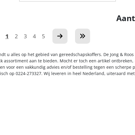
Aant
1
2
3
4
5
indt u alles op het gebied van gereedschapskoffers. De Jong & Roos
k assortiment aan te bieden. Mocht er toch een artikel ontbreken, 
n voor een vakkundig advies en/of bestelling tegen een scherpe pr
nisch op 0224-273327. Wij leveren in heel Nederland, uiteraard me