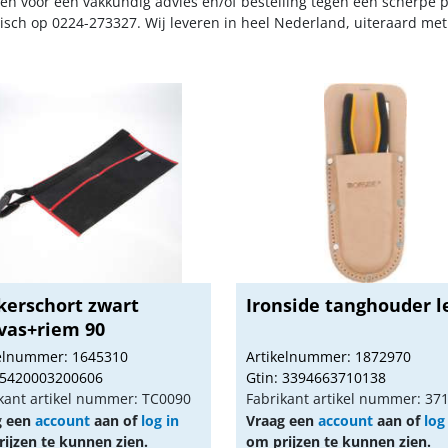
n voor een vakkundig advies en/of bestelling tegen een scherpe pr
nisch op 0224-273327. Wij leveren in heel Nederland, uiteraard me
kerschort zwart
Ironside tanghouder l
vas+riem 90
kelnummer: 1645310
Artikelnummer: 1872970
 5420003200606
Gtin: 3394663710138
kant artikel nummer: TC0090
Fabrikant artikel nummer: 37
g een
account
aan of
log in
Vraag een
account
aan of
log
ijzen te kunnen zien.
om prijzen te kunnen zien.