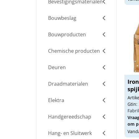
Bevestigingsmaterialen
Bouwbeslag
Bouwproducten
Chemische producten
Deuren
Iro
Draadmaterialen
spij
Arti
Elektra
Gtin:
Fabri
Handgereedschap
Vraa
om pr
Vanda
Hang- en Sluitwerk