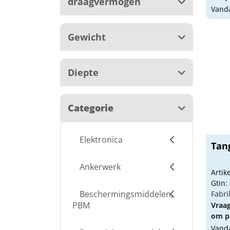
draagvermogen
Vanda
Gewicht
Diepte
Categorie
Elektronica
Tan
Ankerwerk
Arti
Gtin:
Beschermingsmiddelen,
Fabri
PBM
Vraa
om pr
Vanda