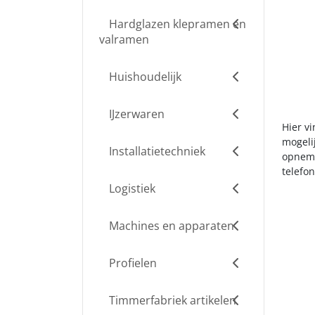
Hardglazen klepramen en
valramen
Huishoudelijk
IJzerwaren
Hier v
mogelij
Installatietechniek
opneme
telefo
Logistiek
Machines en apparaten
Profielen
Timmerfabriek artikelen