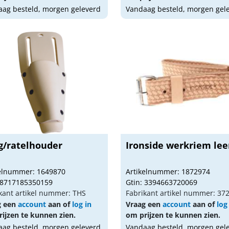
ag besteld, morgen geleverd
Vandaag besteld, morgen gel
g/ratelhouder
Ironside werkriem lee
kelnummer: 1649870
Artikelnummer: 1872974
 8717185350159
Gtin: 3394663720069
kant artikel nummer: THS
Fabrikant artikel nummer: 37
g een
account
aan of
log in
Vraag een
account
aan of
log
ijzen te kunnen zien.
om prijzen te kunnen zien.
ag besteld, morgen geleverd
Vandaag besteld, morgen gel