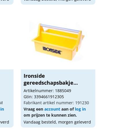
Ironside
gereedschapsbakje
396x294x215mm...
Artikelnummer: 1885049
Gtin: 3394661912305
HM
Fabrikant artikel nummer: 191230
 in
Vraag een
account
aan of
log in
om prijzen te kunnen zien.
everd
Vandaag besteld, morgen geleverd