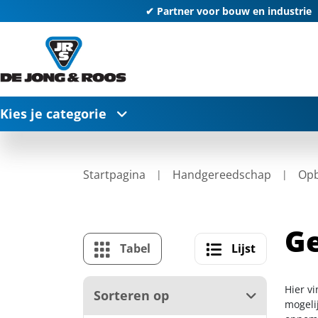
✔ Partner voor bouw en industrie
Kies je categorie
Startpagina
Handgereedschap
Opb
Ge
Tabel
Lijst
Hier v
Sorteren op
mogelij