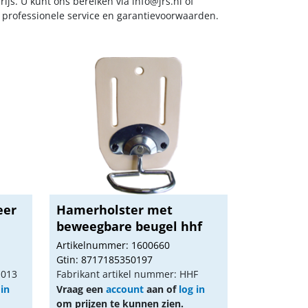
ijs. U kunt ons bereiken via
info@jrs.nl
of
t professionele service en garantievoorwaarden.
eer
Hamerholster met
beweegbare beugel hhf
Artikelnummer: 1600660
Gtin: 8717185350197
1013
Fabrikant artikel nummer: HHF
 in
Vraag een
account
aan of
log in
om prijzen te kunnen zien.