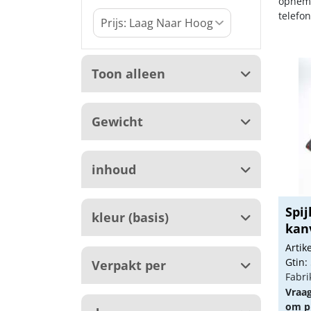
opneme
telefo
Toon alleen
Gewicht
inhoud
Spij
kleur (basis)
kan
Arti
Gtin:
Verpakt per
Fabri
Vraa
om pr