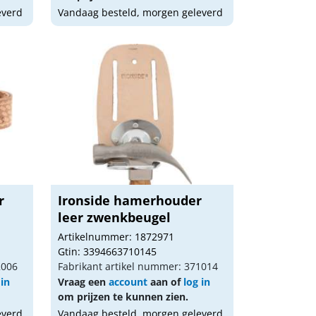
everd
Vandaag besteld, morgen geleverd
r
Ironside hamerhouder
leer zwenkbeugel
Artikelnummer: 1872971
Gtin: 3394663710145
2006
Fabrikant artikel nummer: 371014
 in
Vraag een
account
aan of
log in
om prijzen te kunnen zien.
everd
Vandaag besteld, morgen geleverd