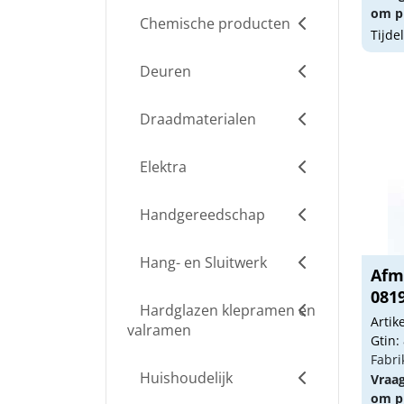
om pr
Chemische producten
Tijde
Deuren
Draadmaterialen
Elektra
Handgereedschap
Hang- en Sluitwerk
Afm
0819
Hardglazen klepramen en
Arti
valramen
Gtin:
Fabri
Huishoudelijk
Vraa
om pr