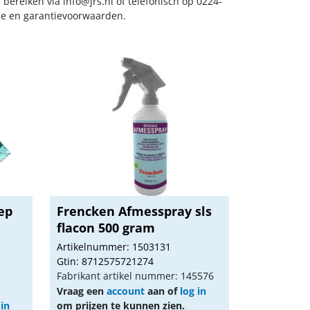
s bereiken via
info@jrs.nl
of telefonisch op 0224-
ice en garantievoorwaarden.
ep
Frencken Afmesspray sls
flacon 500 gram
Artikelnummer: 1503131
Gtin: 8712575721274
Fabrikant artikel nummer: 145576
Vraag een
account
aan of
log in
 in
om prijzen te kunnen zien.