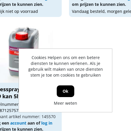
ijzen te kunnen zien.
om prijzen te kunnen zien.
lijk niet op voorraad
Vandaag besteld, morgen gel
Cookies Helpen ons om een betere
diensten te kunnen verlenen. Als je
gebruik wilt maken van onze diensten
stem je toe om cookies te gebruiken
esspray navulling
Ok
 kan 5ltr
Meer weten
kelnummer: 1503132
 8712575721403
kant artikel nummer: 145570
g een
account
aan of
log in
ijzen te kunnen zien.