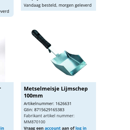
Vandaag besteld, morgen geleverd
everd
r
Metselmeisje Lijmschep
100mm
Artikelnummer: 1626631
Gtin: 8715629165383
Fabrikant artikel nummer:
MM870100
 in
Vraag een
account
aan of
log in