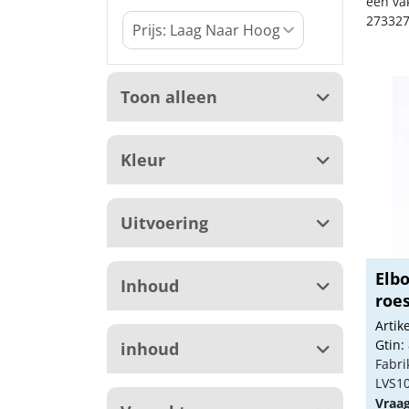
een va
273327
Toon alleen
Kleur
Uitvoering
Elb
Inhoud
roes
Arti
Gtin:
inhoud
Fabri
LVS1
Vraa