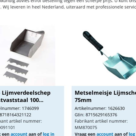
kkundig advies en/of bestelling tegen een scherpe prijs. U kunt on
. Wij leveren in heel Nederland, uiteraard met professionele serv
o Lijmverdeelschep
Metselmeisje Lijmsch
tvaststaal 100...
75mm
kelnummer: 1746099
Artikelnummer: 1626630
 8718164321122
Gtin: 8715629165376
kant artikel nummer:
Fabrikant artikel nummer:
0091101
MM870075
g een
account
aan of
log in
Vraag een
account
aan of
log