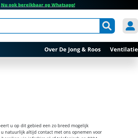
✔
Nu ook bereikbaar op Whatsapp!
Over De Jong & Roos
Ventilatie
beert u op dit gebied een zo breed mogelijk
 u natuurlijk altijd contact met ons opnemen voor