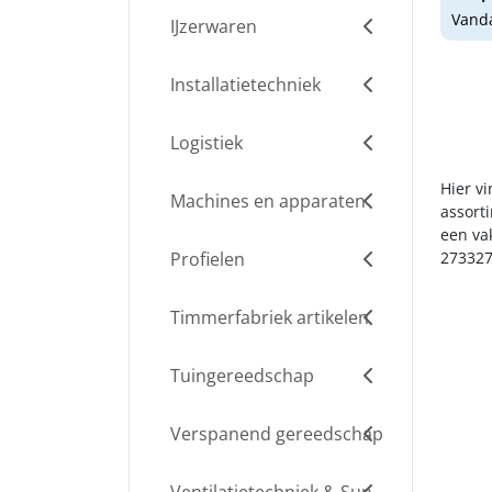
Vanda
IJzerwaren
Installatietechniek
Logistiek
Hier vi
Machines en apparaten
assort
een va
Profielen
273327
Timmerfabriek artikelen
Tuingereedschap
Verspanend gereedschap