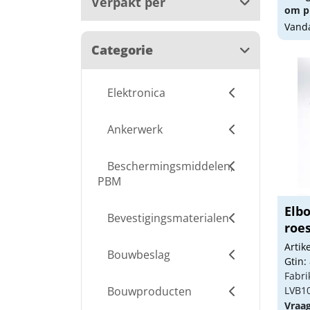
Verpakt per
om pr
Vanda
Categorie
Elektronica
Ankerwerk
Beschermingsmiddelen,
PBM
Elb
Bevestigingsmaterialen
roe
Arti
Bouwbeslag
Gtin:
Fabri
Bouwproducten
LVB1
Vraa