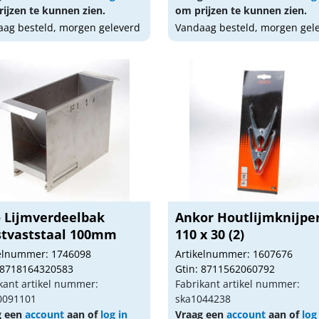
ijzen te kunnen zien.
om prijzen te kunnen zien.
ag besteld, morgen geleverd
Vandaag besteld, morgen gel
o Lijmverdeelbak
Ankor Houtlijmknijpe
stvaststaal 100mm
110 x 30 (2)
kelnummer: 1746098
Artikelnummer: 1607676
 8718164320583
Gtin: 8711562060792
kant artikel nummer:
Fabrikant artikel nummer:
0091101
ska1044238
g een
account
aan of
log in
Vraag een
account
aan of
log