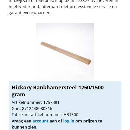
info@jrs.nl
of telefonisch op 0224-273327. Wij leveren in
heel Nederland, uiteraard met professionele service en
garantievoorwaarden.
Hickory Bankhamersteel 1250/1500
gram
Artikelnummer: 1757381
Gtin: 8712448080316
Fabrikant artikel nummer: HB1500
Vraag een
account
aan of
log in
om prijzen te
kunnen zien.