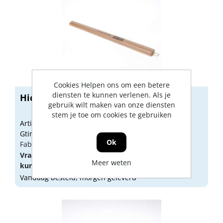
Cookies Helpen ons om een betere
diensten te kunnen verlenen. Als je
Hickory Bankhamersteel 300 gram
gebruik wilt maken van onze diensten
stem je toe om cookies te gebruiken
Artikelnummer: 1757374
Gtin: 8712448080156
Ok
Fabrikant artikel nummer: HB300
Vraag een
account
aan of
log in
om prijzen te
Meer weten
kunnen zien.
Vandaag besteld, morgen geleverd