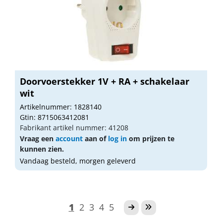
Doorvoerstekker 1V + RA + schakelaar
wit
Artikelnummer: 1828140
Gtin: 8715063412081
Fabrikant artikel nummer: 41208
Vraag een
account
aan of
log in
om prijzen te
kunnen zien.
Vandaag besteld, morgen geleverd
1
2
3
4
5