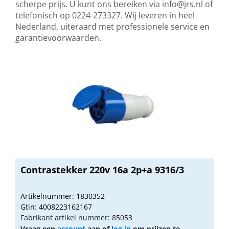
scherpe prijs. U kunt ons bereiken via
info@jrs.nl
of
telefonisch op 0224-273327. Wij leveren in heel
Nederland, uiteraard met professionele service en
garantievoorwaarden.
Contrastekker 220v 16a 2p+a 9316/3
Artikelnummer: 1830352
Gtin: 4008223162167
Fabrikant artikel nummer: 85053
Vraag een
account
aan of
log in
om prijzen te