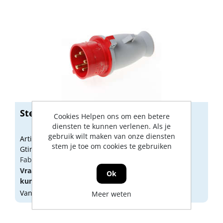
Stekker 380v 16a 3p+n+a9516/4
Cookies Helpen ons om een betere
diensten te kunnen verlenen. Als je
gebruik wilt maken van onze diensten
Artikelnummer: 1830374
stem je toe om cookies te gebruiken
Gtin: 9008221746005
Fabrikant artikel nummer: 85051
Vraag een
account
aan of
log in
om prijzen te
Ok
kunnen zien.
Vandaag besteld, morgen geleverd
Meer weten