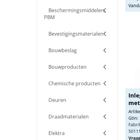
Vanda
Beschermingsmiddelen,
PBM
Bevestigingsmaterialen
Bouwbeslag
Bouwproducten
Chemische producten
Inle
Deuren
met 
Arti
Draadmaterialen
Gtin:
Fabri
5011
Elektra
Vraa