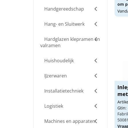
om pr
Handgereedschap
Vanda
Hang- en Sluitwerk
Hardglazen klepramen en
valramen
Huishoudelijk
IJzerwaren
Inle
Installatietechniek
met 
Arti
Logistiek
Gtin:
Fabri
5008
Machines en apparaten
Vraa