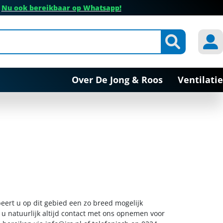
✔
Nu ook bereikbaar op Whatsapp!
Over De Jong & Roos
Ventilatie
beert u op dit gebied een zo breed mogelijk
 u natuurlijk altijd contact met ons opnemen voor