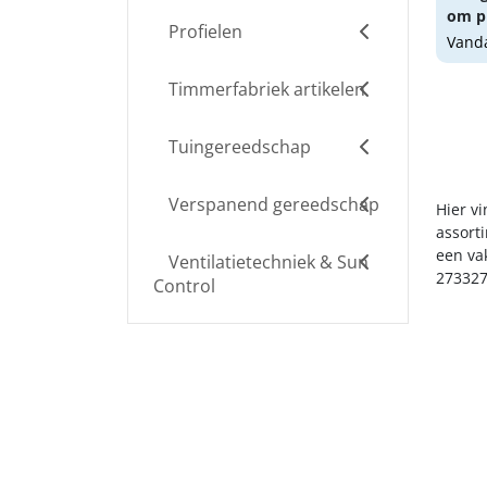
om pr
Profielen
Vanda
Timmerfabriek artikelen
Tuingereedschap
Verspanend gereedschap
Hier vi
assort
een va
Ventilatietechniek & Sun
273327
Control