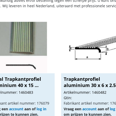
kkundig advies en/of bestelling tegen een scherpe prijs. U kunt on
. Wij leveren in heel Nederland, uiteraard met professionele serv
al Trapkantprofiel
Trapkantprofiel
inium 40 x 15 ...
aluminium 30 x 6 x 2
kelnummer: 1460483
Artikelnummer: 1460482
Gtin:
kant artikel nummer: 176079
Fabrikant artikel nummer: 17
g een
account
aan of
log in
Vraag een
account
aan of
log
ijzen te kunnen zien.
om prijzen te kunnen zien.