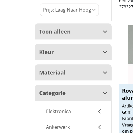
een va
273327
Toon alleen
Kleur
Materiaal
Rov
Categorie
alum
Arti
Elektronica
Gtin:
Fabri
Vraa
Ankerwerk
om pr