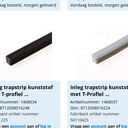
ag besteld, morgen geleverd
Vandaag besteld, morgen gel
g trapstrip kunststof
Inleg trapstrip kunsts
T-profiel ...
met T-Profiel ...
kelnummer: 1468034
Artikelnummer: 1468037
 8712058016248
Gtin: 8712058016224
kant artikel nummer:
Fabrikant artikel nummer:
1225
50110425
g een
account
aan of
log in
Vraag een
account
aan of
log