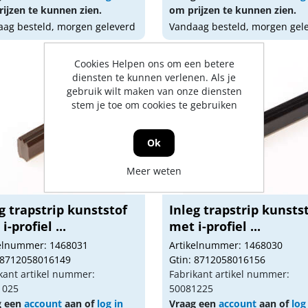
ijzen te kunnen zien.
om prijzen te kunnen zien.
ag besteld, morgen geleverd
Vandaag besteld, morgen gel
Cookies Helpen ons om een betere
diensten te kunnen verlenen. Als je
gebruik wilt maken van onze diensten
stem je toe om cookies te gebruiken
Ok
Meer weten
g trapstrip kunststof
Inleg trapstrip kunsts
i-profiel ...
met i-profiel ...
kelnummer: 1468031
Artikelnummer: 1468030
 8712058016149
Gtin: 8712058016156
kant artikel nummer:
Fabrikant artikel nummer:
1025
50081225
g een
account
aan of
log in
Vraag een
account
aan of
log