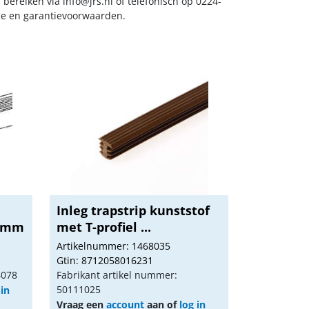
s bereiken via
info@jrs.nl
of telefonisch op 0224-
ice en garantievoorwaarden.
Inleg trapstrip kunststof
.5mm
met T-profiel ...
Artikelnummer: 1468035
Gtin: 8712058016231
6078
Fabrikant artikel nummer:
50111025
 in
Vraag een
account
aan of
log in