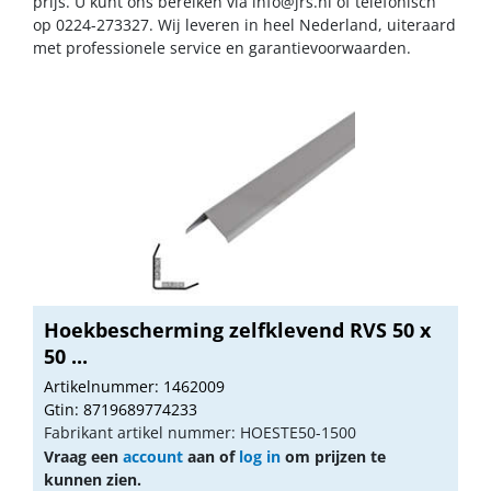
prijs. U kunt ons bereiken via
info@jrs.nl
of telefonisch
op 0224-273327. Wij leveren in heel Nederland, uiteraard
met professionele service en garantievoorwaarden.
Hoekbescherming zelfklevend RVS 50 x
50 ...
Artikelnummer: 1462009
Gtin: 8719689774233
Fabrikant artikel nummer: HOESTE50-1500
Vraag een
account
aan of
log in
om prijzen te
kunnen zien.