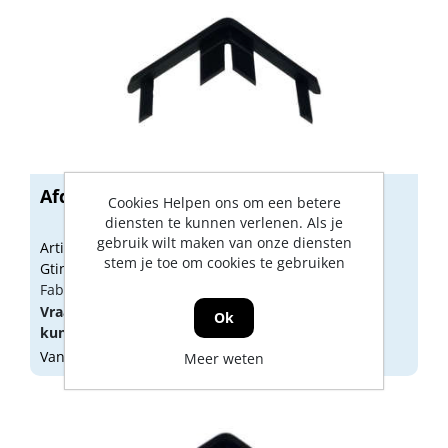
Afdekkapje SEK-30 zwart (30x30)
Cookies Helpen ons om een betere
diensten te kunnen verlenen. Als je
gebruik wilt maken van onze diensten
Artikelnummer: 1461976
stem je toe om cookies te gebruiken
Gtin: 8719689774264
Fabrikant artikel nummer: hoesek30 (3928.30)
Vraag een
account
aan of
log in
om prijzen te
Ok
kunnen zien.
Vandaag besteld, morgen geleverd
Meer weten