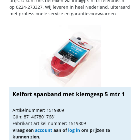
prijs. U kunt ons bereiken via
info@jrs.nl
of telefonisch
op 0224-273327. Wij leveren in heel Nederland, uiteraard
met professionele service en garantievoorwaarden.
Kelfort spanband met klemgesp 5 mtr 1
Artikelnummer: 1519809
Gtin: 8714678017681
Fabrikant artikel nummer: 1519809
Vraag een
account
aan of
log in
om prijzen te
kunnen zien.