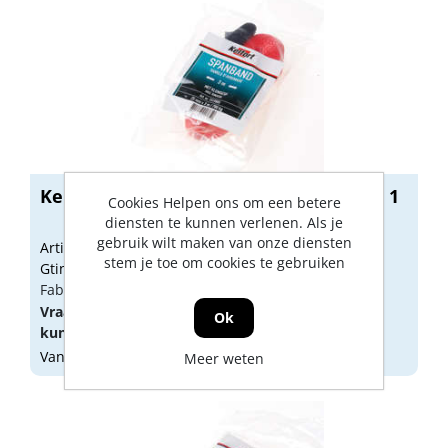
Kelfort spanband met klemgesp 3 mtr 1
Cookies Helpen ons om een betere
diensten te kunnen verlenen. Als je
gebruik wilt maken van onze diensten
Artikelnummer: 1519805
stem je toe om cookies te gebruiken
Gtin: 8714678017650
Fabrikant artikel nummer: 1519805
Vraag een
account
aan of
log in
om prijzen te
Ok
kunnen zien.
Vandaag besteld, morgen geleverd
Meer weten