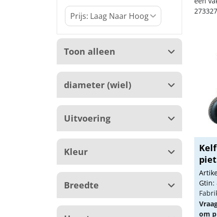
een va
273327
Toon alleen
diameter (wiel)
Uitvoering
Kel
Kleur
piet
Arti
Gtin:
Breedte
Fabri
Vraa
om pr