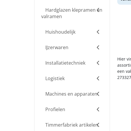
Hardglazen klepramen en
valramen
Huishoudelijk
IJzerwaren
Hier v
Installatietechniek
assort
een va
273327
Logistiek
Machines en apparaten
Profielen
Timmerfabriek artikelen