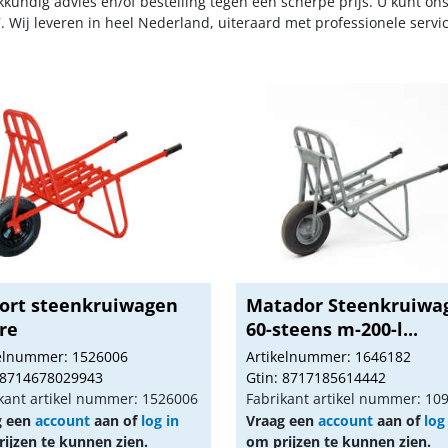
kkundig advies en/of bestelling tegen een scherpe prijs. U kunt on
. Wij leveren in heel Nederland, uiteraard met professionele serv
fort steenkruiwagen
Matador Steenkruiwa
re
60-steens m-200-l...
kelnummer: 1526006
Artikelnummer: 1646182
 8714678029943
Gtin: 8717185614442
kant artikel nummer: 1526006
Fabrikant artikel nummer: 10
g een
account
aan of
log in
Vraag een
account
aan of
log
ijzen te kunnen zien.
om prijzen te kunnen zien.