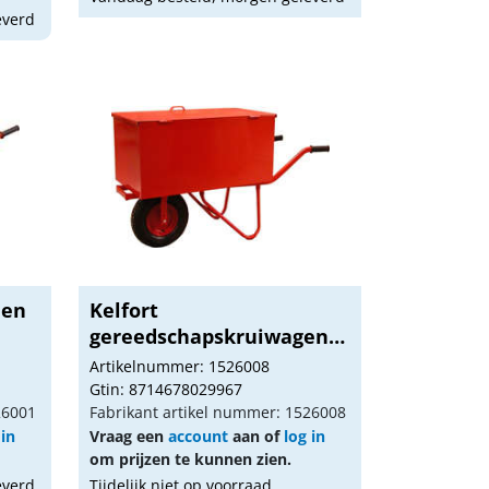
everd
len
Kelfort
gereedschapskruiwagen
attrezzo
Artikelnummer: 1526008
Gtin: 8714678029967
26001
Fabrikant artikel nummer: 1526008
 in
Vraag een
account
aan of
log in
om prijzen te kunnen zien.
everd
Tijdelijk niet op voorraad