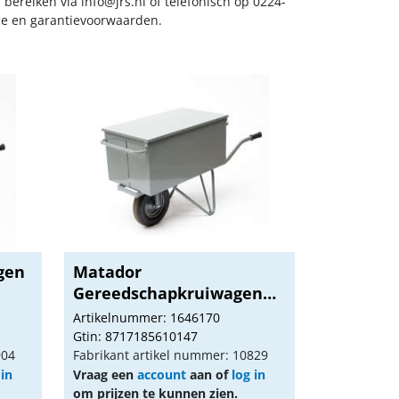
s bereiken via
info@jrs.nl
of telefonisch op 0224-
ice en garantievoorwaarden.
gen
Matador
Gereedschapkruiwagen
m-106-l4
Artikelnummer: 1646170
Gtin: 8717185610147
904
Fabrikant artikel nummer: 10829
 in
Vraag een
account
aan of
log in
om prijzen te kunnen zien.