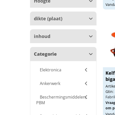
Hoogte
Vanda
dikte (plaat)
inhoud
Categorie
Elektronica
Kelf
big
Ankerwerk
Arti
Gtin:
Beschermingsmiddelen,
Fabri
PBM
Vraa
om pr
Vanda