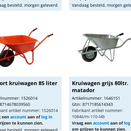
ag besteld, morgen geleverd
Vandaag besteld, morgen gel
ort kruiwagen 85 liter
Kruiwagen grijs 80ltr.
a
matador
kelnummer: 1526014
Artikelnummer: 1646151
 8714678039560
Gtin: 8717185614343
kant artikel nummer: 1526014
Fabrikant artikel nummer:
10846/m-110-l4b
g een
account
aan of
log in
ijzen te kunnen zien.
Vraag een
account
aan of
log
om prijzen te kunnen zien.
ag besteld, morgen geleverd