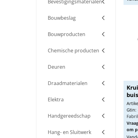
Bevestigingsmaterialen
Bouwbeslag
Bouwproducten
Chemische producten
Deuren
Draadmaterialen
Kru
buis
Elektra
Arti
Gtin:
Handgereedschap
Fabri
Vraa
om pr
Hang- en Sluitwerk
Vanda