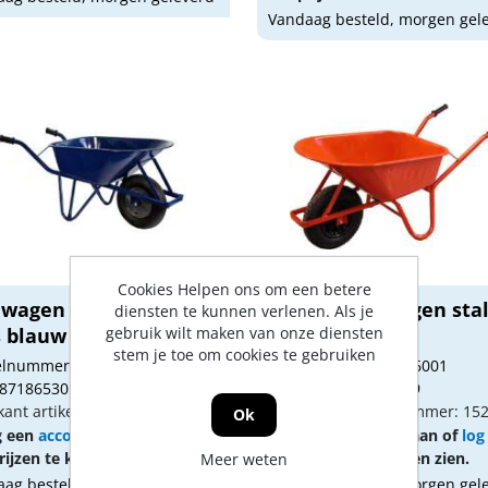
Vandaag besteld, morgen gel
Cookies Helpen ons om een betere
iwagen ProOne ovale
Kelfort kruiwagen sta
diensten te kunnen verlenen. Als je
gebruik wilt maken van onze diensten
 blauw 85ltr
bak 85ltr biga
stem je toe om cookies te gebruiken
kelnummer: PO100000
Artikelnummer: 1526001
 8718653015990
Gtin: 8714678029929
kant artikel nummer: 725704
Fabrikant artikel nummer: 15
Ok
g een
account
aan of
log in
Vraag een
account
aan of
log
ijzen te kunnen zien.
om prijzen te kunnen zien.
Meer weten
ag besteld, morgen geleverd
Vandaag besteld, morgen gel