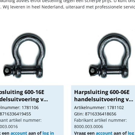
kkundig advies en/of bestelling tegen een scherpe prijs. U kunt on
. Wij leveren in heel Nederland, uiteraard met professionele serv
sluiting 600-16E
Harpsluiting 600-06E
elsuitvoering v...
handelsuitvoering v...
kelnummer: 1781106
Artikelnummer: 1781102
 8716336419455
Gtin: 8716336418656
kant artikel nummer:
Fabrikant artikel nummer:
003.0016
8000.003.0006
g een
account
aan of
log in
Vraag een
account
aan of
log