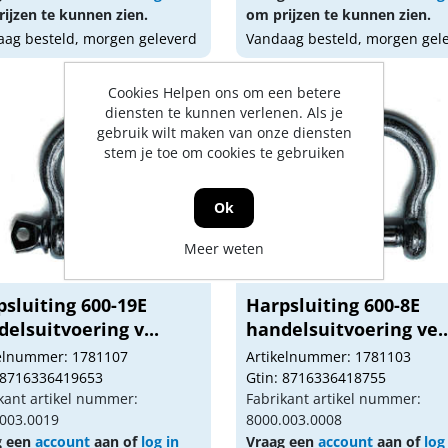
ijzen te kunnen zien.
om prijzen te kunnen zien.
ag besteld, morgen geleverd
Vandaag besteld, morgen gel
Cookies Helpen ons om een betere
diensten te kunnen verlenen. Als je
gebruik wilt maken van onze diensten
stem je toe om cookies te gebruiken
Ok
Meer weten
sluiting 600-19E
Harpsluiting 600-8E
elsuitvoering v...
handelsuitvoering ve..
kelnummer: 1781107
Artikelnummer: 1781103
 8716336419653
Gtin: 8716336418755
kant artikel nummer:
Fabrikant artikel nummer:
003.0019
8000.003.0008
g een
account
aan of
log in
Vraag een
account
aan of
log