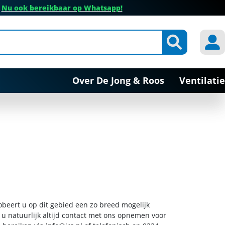
✔
Nu ook bereikbaar op Whatsapp!
Over De Jong & Roos
Ventilatie
obeert u op dit gebied een zo breed mogelijk
 u natuurlijk altijd contact met ons opnemen voor