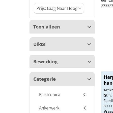
een va
273327
Toon alleen
Dikte
Bewerking
Harp
Categorie
hand
Arti
Elektronica
Gtin:
Fabri
8000.
Ankerwerk
Vraa