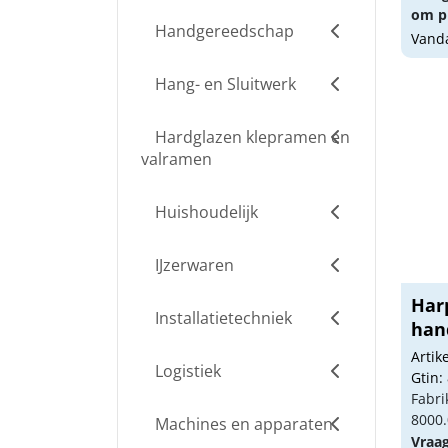
om pr
Handgereedschap
Vanda
Hang- en Sluitwerk
Hardglazen klepramen en
valramen
Huishoudelijk
IJzerwaren
Harp
Installatietechniek
hand
Arti
Logistiek
Gtin:
Fabri
8000.
Machines en apparaten
Vraa