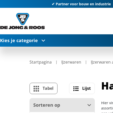
✔ Partner voor bouw en industrie
Kies je categorie
Startpagina
IJzerwaren
IJzerwaren
Ha
Tabel
Lijst
Hier v
Sorteren op
assort