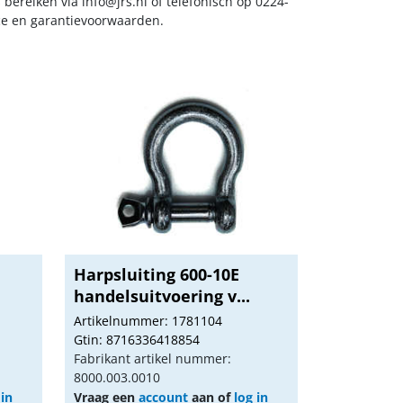
s bereiken via
info@jrs.nl
of telefonisch op 0224-
ice en garantievoorwaarden.
Harpsluiting 600-10E
handelsuitvoering v...
Artikelnummer: 1781104
Gtin: 8716336418854
Fabrikant artikel nummer:
8000.003.0010
 in
Vraag een
account
aan of
log in