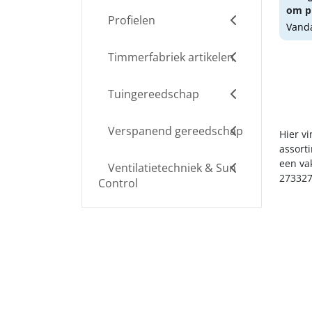
om pr
Profielen
Vanda
Timmerfabriek artikelen
Tuingereedschap
Verspanend gereedschap
Hier v
assort
een va
Ventilatietechniek & Sun
273327
Control