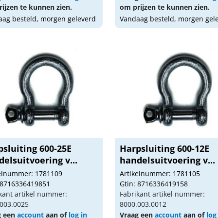
ijzen te kunnen zien.
om prijzen te kunnen zien.
ag besteld, morgen geleverd
Vandaag besteld, morgen gel
sluiting 600-25E
Harpsluiting 600-12E
elsuitvoering v...
handelsuitvoering v...
kelnummer: 1781109
Artikelnummer: 1781105
 8716336419851
Gtin: 8716336419158
kant artikel nummer:
Fabrikant artikel nummer:
003.0025
8000.003.0012
g een
account
aan of
log in
Vraag een
account
aan of
log