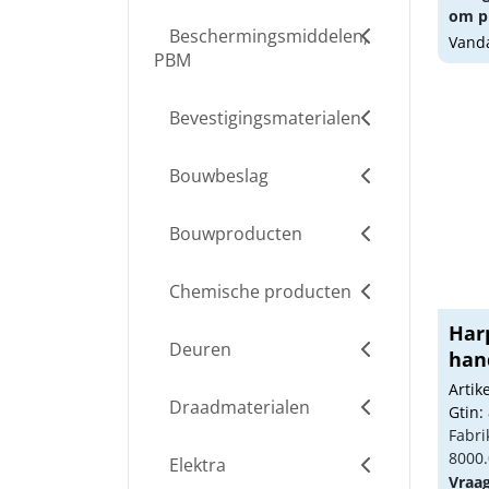
om pr
Beschermingsmiddelen,
Vanda
PBM
Bevestigingsmaterialen
Bouwbeslag
Bouwproducten
Chemische producten
Harp
Deuren
hand
Arti
Draadmaterialen
Gtin:
Fabri
8000.
Elektra
Vraa