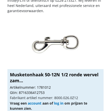
info@jrs.nl
of telefonisch op 0224-273327. Wij leveren in
heel Nederland, uiteraard met professionele service en
garantievoorwaarden.
Musketonhaak 50-12N 1/2 ronde wervel
zam...
Artikelnummer: 1781012
Gtin: 8716336412753
Fabrikant artikel nummer: 8000.026.0Z12
Vraag een
account
aan of
log in
om prijzen te
kunnen zien.