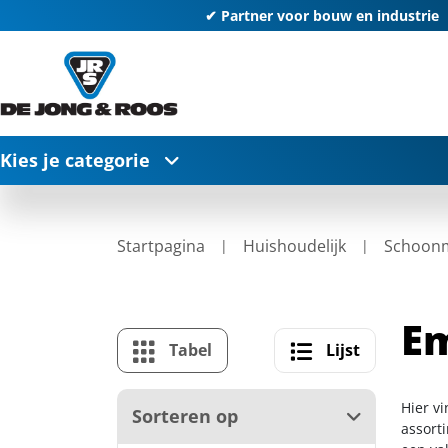
✔ Partner voor bouw en industrie
Kies je categorie
Startpagina
Huishoudelijk
Schoon
E
Tabel
Lijst
Hier v
Sorteren op
assort