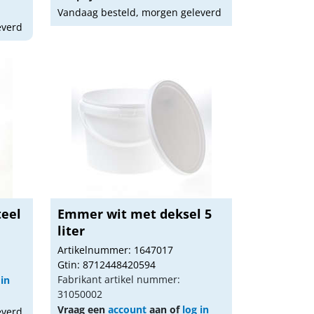
Vandaag besteld, morgen geleverd
everd
teel
Emmer wit met deksel 5
liter
Artikelnummer: 1647017
Gtin: 8712448420594
Fabrikant artikel nummer:
 in
31050002
Vraag een
account
aan of
log in
everd