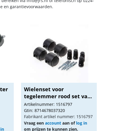
s bereiken via
info@jrs.nl
of telefonisch op 0224-
ice en garantievoorwaarden.
ter
Wielenset voor
tegelemmer rood set van
4...
Artikelnummer: 1516797
Gtin: 8714678037320
Fabrikant artikel nummer: 1516797
Vraag een
account
aan of
log in
 in
om prijzen te kunnen zien.