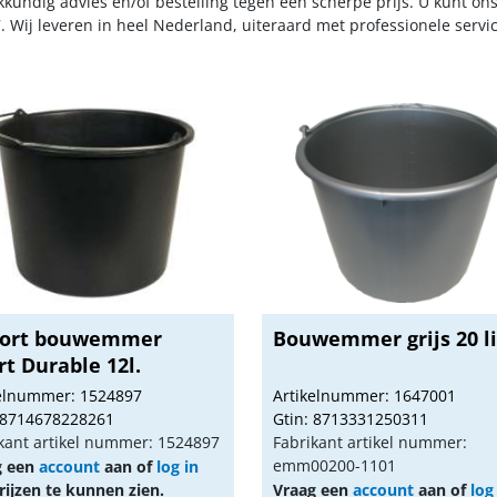
kkundig advies en/of bestelling tegen een scherpe prijs. U kunt on
. Wij leveren in heel Nederland, uiteraard met professionele serv
fort bouwemmer
Bouwemmer grijs 20 li
t Durable 12l.
kelnummer: 1524897
Artikelnummer: 1647001
 8714678228261
Gtin: 8713331250311
kant artikel nummer: 1524897
Fabrikant artikel nummer:
emm00200-1101
g een
account
aan of
log in
ijzen te kunnen zien.
Vraag een
account
aan of
log