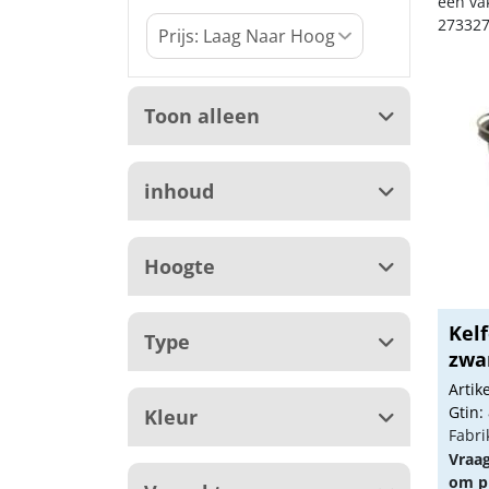
een va
273327
Toon alleen
inhoud
Hoogte
Kel
Type
zwar
Arti
Gtin:
Kleur
Fabri
Vraa
om pr