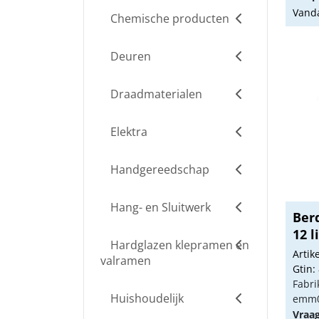
Vanda
Chemische producten
Deuren
Draadmaterialen
Elektra
Handgereedschap
Hang- en Sluitwerk
Ber
12 l
Hardglazen klepramen en
Arti
valramen
Gtin:
Fabri
Huishoudelijk
emm0
Vraa