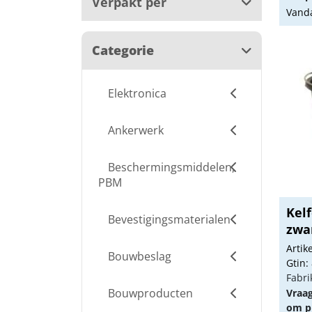
Verpakt per
Vanda
Categorie
Elektronica
Ankerwerk
Beschermingsmiddelen,
PBM
Kel
Bevestigingsmaterialen
zwar
Arti
Bouwbeslag
Gtin:
Fabri
Bouwproducten
Vraa
om pr