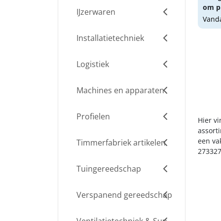
om pr
IJzerwaren
Vanda
Installatietechniek
Logistiek
Machines en apparaten
Profielen
Hier v
assort
een va
Timmerfabriek artikelen
273327
Tuingereedschap
Verspanend gereedschap