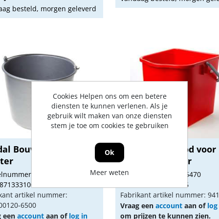
ag besteld, morgen geleverd
Cookies Helpen ons om een betere
diensten te kunnen verlenen. Als je
gebruik wilt maken van onze diensten
stem je toe om cookies te gebruiken
dal Bouwemmer grijs
Mopemmer rood voor
Ok
iter
mopwagen 25ltr
Meer weten
kelnummer: 1647012
Artikelnummer: 1855470
 8713331001609
Gtin: 8715268415405
kant artikel nummer:
Fabrikant artikel nummer: 94
0120-6500
Vraag een
account
aan of
log
g een
account
aan of
log in
om prijzen te kunnen zien.