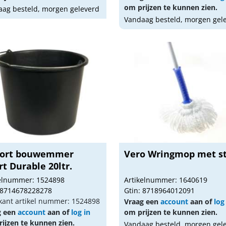
om prijzen te kunnen zien.
ag besteld, morgen geleverd
Vandaag besteld, morgen gel
fort bouwemmer
Vero Wringmop met s
t Durable 20ltr.
kelnummer: 1524898
Artikelnummer: 1640619
 8714678228278
Gtin: 8718964012091
kant artikel nummer: 1524898
Vraag een
account
aan of
log
g een
account
aan of
log in
om prijzen te kunnen zien.
ijzen te kunnen zien.
Vandaag besteld, morgen gel