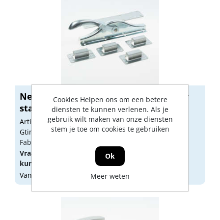
Nemef Zware Pompespagnolet zonder
Cookies Helpen ons om een betere
stang ...
diensten te kunnen verlenen. Als je
gebruik wilt maken van onze diensten
Artikelnummer: 1308111
stem je toe om cookies te gebruiken
Gtin: 8713515000329
Fabrikant artikel nummer: 9001683220
Vraag een
account
aan of
log in
om prijzen te
Ok
kunnen zien.
Vandaag besteld, morgen geleverd
Meer weten