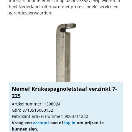
info@jrs.nl
of telefonisch op 0224-273327. Wij leveren in
heel Nederland, uiteraard met professionele service en
garantievoorwaarden.
Nemef Krukespagnoletstaaf verzinkt 7-
225
Artikelnummer: 1308024
Gtin: 8713515000152
Fabrikant artikel nummer: 9000711220
Vraag een
account
aan of
log in
om prijzen te
kunnen zien.