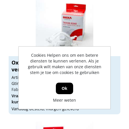
Cookies Helpen ons om een betere
diensten te kunnen verlenen. Als je
Oxxa stofmasker taivas FFP3 met
gebruik wilt maken van onze diensten
ventiel
stem je toe om cookies te gebruiken
Artikelnummer: 1644596
Gtin: 8718249021046
Ok
Fabrikant artikel nummer: 4.05.634.00
Vraag een
account
aan of
log in
om prijzen te
Meer weten
kunnen zien.
Vandaag besteld, morgen geleverd