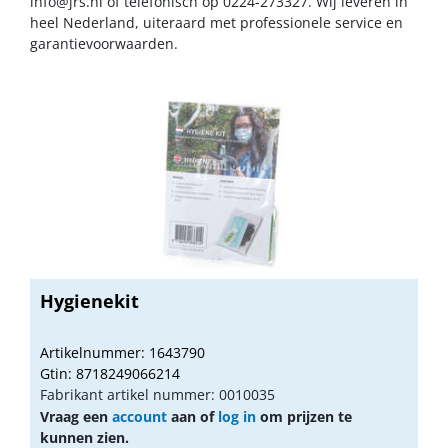
info@jrs.nl
of telefonisch op 0224-273327. Wij leveren in
heel Nederland, uiteraard met professionele service en
garantievoorwaarden.
Hygienekit
Artikelnummer: 1643790
Gtin: 8718249066214
Fabrikant artikel nummer: 0010035
Vraag een
account
aan of
log in
om prijzen te
kunnen zien.