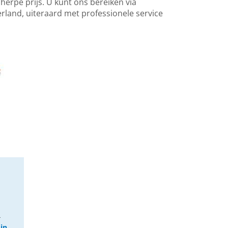
erpe prijs. U kunt ons bereiken via
erland, uiteraard met professionele service
R
4
 in