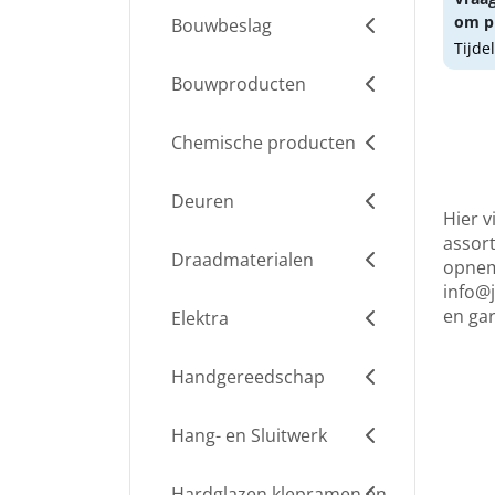
om pr
Bouwbeslag
Tijde
Bouwproducten
Chemische producten
Deuren
Hier v
assort
Draadmaterialen
opneme
info@j
en ga
Elektra
Handgereedschap
Hang- en Sluitwerk
Hardglazen klepramen en