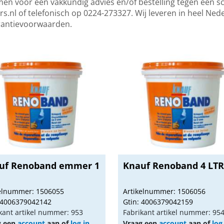
n voor een vakkundig advies en/of bestelling tegen een sch
rs.nl
of telefonisch op 0224-273327. Wij leveren in heel Ned
rantievoorwaarden.
uf Renoband emmer 1
Knauf Renoband 4 LT
kelnummer: 1506055
Artikelnummer: 1506056
 4006379042142
Gtin: 4006379042159
kant artikel nummer: 953
Fabrikant artikel nummer: 95
g een
account
aan of
log in
Vraag een
account
aan of
log