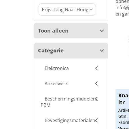
opneme
info@j
en ga
Toon alleen
Categorie
Elektronica
Ankerwerk
Kna
Beschermingsmiddelen,
ltr
PBM
Arti
Gtin:
Bevestigingsmaterialen
Fabri
Vraa