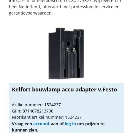
info@jrs.nl
of telefonisch op 0224-273327. Wij leveren in
heel Nederland, uiteraard met professionele service en
garantievoorwaarden.
Kelfort bouwlamp accu adapter v.Festo
Artikelnummer: 1524237
Gtin: 8714678213700
Fabrikant artikel nummer: 1524237
Vraag een
account
aan of
log in
om prijzen te
kunnen zien.