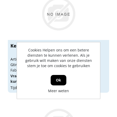
Kelfort zaklamp met clip AA
Cookies Helpen ons om een betere
diensten te kunnen verlenen. Als je
Artikelnummer: 1524278
gebruik wilt maken van onze diensten
Gtin: 8714678001383
stem je toe om cookies te gebruiken
Fabrikant artikel nummer: 1524278
Vraag een
account
aan of
log in
om prijzen te
Ok
kunnen zien.
Tijdelijk niet op voorraad
Meer weten