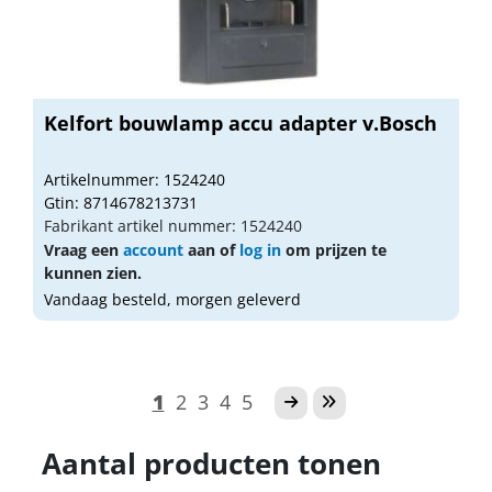
Kelfort bouwlamp accu adapter v.Bosch
Artikelnummer: 1524240
Gtin: 8714678213731
Fabrikant artikel nummer: 1524240
Vraag een
account
aan of
log in
om prijzen te
kunnen zien.
Vandaag besteld, morgen geleverd
1
2
3
4
5
Aantal producten tonen