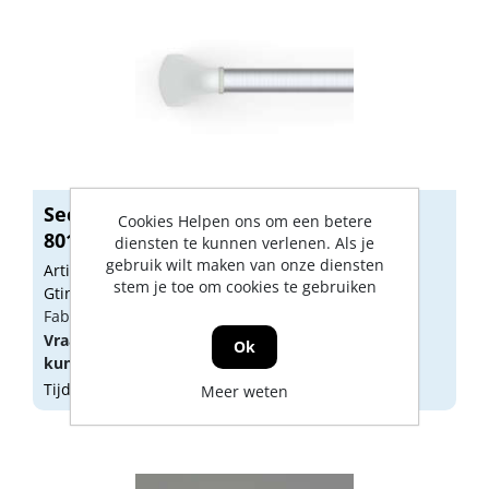
Secucare wandbeugel mat 600mm
Cookies Helpen ons om een betere
8010.601.0...
diensten te kunnen verlenen. Als je
gebruik wilt maken van onze diensten
Artikelnummer: 1244267
stem je toe om cookies te gebruiken
Gtin: 8714199505490
Fabrikant artikel nummer: 8010.601.01
Vraag een
account
aan of
log in
om prijzen te
Ok
kunnen zien.
Tijdelijk niet op voorraad
Meer weten