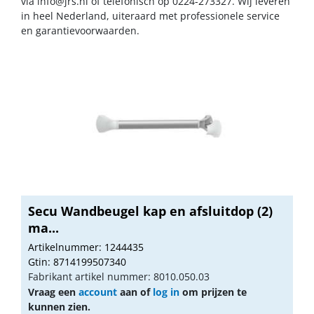
via
info@jrs.nl
of telefonisch op 0224-273327. Wij leveren
in heel Nederland, uiteraard met professionele service
en garantievoorwaarden.
Secu Wandbeugel kap en afsluitdop (2)
ma...
Artikelnummer: 1244435
Gtin: 8714199507340
Fabrikant artikel nummer: 8010.050.03
Vraag een
account
aan of
log in
om prijzen te
kunnen zien.