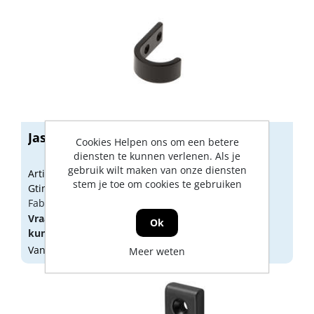
Jashaak zwart 0129-18
Cookies Helpen ons om een betere
diensten te kunnen verlenen. Als je
gebruik wilt maken van onze diensten
Artikelnummer: 1348209
stem je toe om cookies te gebruiken
Gtin: 8714359034860
Fabrikant artikel nummer: 0129-18
Vraag een
account
aan of
log in
om prijzen te
Ok
kunnen zien.
Vandaag besteld, morgen geleverd
Meer weten