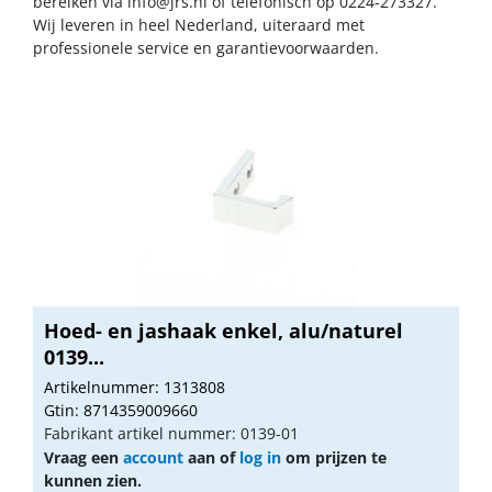
bereiken via
info@jrs.nl
of telefonisch op 0224-273327.
Wij leveren in heel Nederland, uiteraard met
professionele service en garantievoorwaarden.
Hoed- en jashaak enkel, alu/naturel
0139...
Artikelnummer: 1313808
Gtin: 8714359009660
Fabrikant artikel nummer: 0139-01
Vraag een
account
aan of
log in
om prijzen te
kunnen zien.