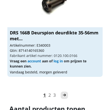
DRS 166B Deurspion deurdikte 35-56mm
met...
Artikelnummer: E340003
Gtin: 8714140165360
Fabrikant artikel nummer: 0120.100.0166
Vraag een
account
aan of
log in
om prijzen te
kunnen zien.
Vandaag besteld, morgen geleverd
1
2
3
Aantal producten tonen