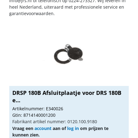
info@jrs.nl
of telefonisch op 0224-273327. Wij leveren in
heel Nederland, uiteraard met professionele service en
garantievoorwaarden.
DRSP 180B Afsluitplaatje voor DRS 180B
e...
Artikelnummer: E340026
Gtin: 8714140001200
Fabrikant artikel nummer: 0120.100.9180
Vraag een
account
aan of
log in
om prijzen te
kunnen zien.