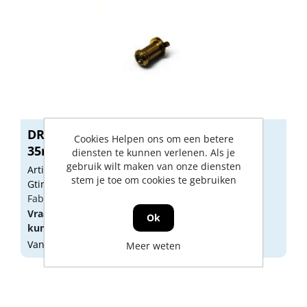
DRS 16616B Deurspion deurdikte 18-
Cookies Helpen ons om een betere
35mm m...
diensten te kunnen verlenen. Als je
gebruik wilt maken van onze diensten
Artikelnummer: E340012
stem je toe om cookies te gebruiken
Gtin: 8714140001538
Fabrikant artikel nummer: 0120.120.0166
Vraag een
account
aan of
log in
om prijzen te
Ok
kunnen zien.
Vandaag besteld, morgen geleverd
Meer weten