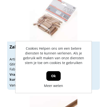
Zak deuvels 8mm (40)
Cookies Helpen ons om een betere
diensten te kunnen verlenen. Als je
gebruik wilt maken van onze diensten
Artikelnummer: 1890630
stem je toe om cookies te gebruiken
Gtin: 3165140085281
Fabrikant artikel nummer: 2607000446
Vraag een
account
aan of
log in
om prijzen te
Ok
kunnen zien.
Vandaag besteld, morgen geleverd
Meer weten