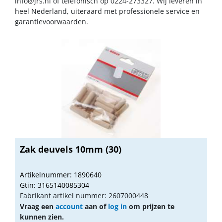
info@jrs.nl
of telefonisch op 0224-273327. Wij leveren in
heel Nederland, uiteraard met professionele service en
garantievoorwaarden.
Zak deuvels 10mm (30)
Artikelnummer: 1890640
Gtin: 3165140085304
Fabrikant artikel nummer: 2607000448
Vraag een
account
aan of
log in
om prijzen te
kunnen zien.